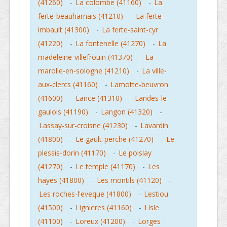
(41260)
-
La colombe (41160)
-
La
ferte-beauharnais (41210)
-
La ferte-
imbault (41300)
-
La ferte-saint-cyr
(41220)
-
La fontenelle (41270)
-
La
madeleine-villefrouin (41370)
-
La
marolle-en-sologne (41210)
-
La ville-
aux-clercs (41160)
-
Lamotte-beuvron
(41600)
-
Lance (41310)
-
Landes-le-
gaulois (41190)
-
Langon (41320)
-
Lassay-sur-croisne (41230)
-
Lavardin
(41800)
-
Le gault-perche (41270)
-
Le
plessis-dorin (41170)
-
Le poislay
(41270)
-
Le temple (41170)
-
Les
hayes (41800)
-
Les montils (41120)
-
Les roches-l'eveque (41800)
-
Lestiou
(41500)
-
Lignieres (41160)
-
Lisle
(41100)
-
Loreux (41200)
-
Lorges