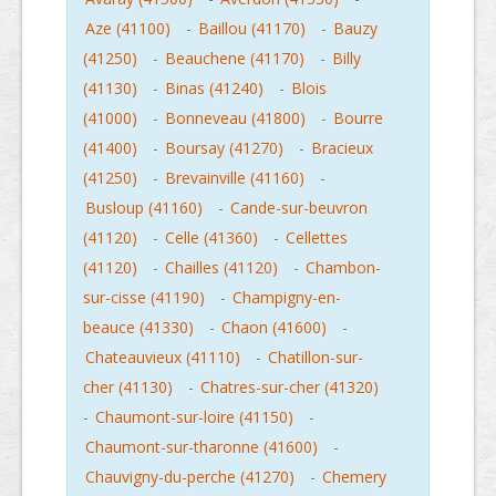
Aze (41100)
-
Baillou (41170)
-
Bauzy
(41250)
-
Beauchene (41170)
-
Billy
(41130)
-
Binas (41240)
-
Blois
(41000)
-
Bonneveau (41800)
-
Bourre
(41400)
-
Boursay (41270)
-
Bracieux
(41250)
-
Brevainville (41160)
-
Busloup (41160)
-
Cande-sur-beuvron
(41120)
-
Celle (41360)
-
Cellettes
(41120)
-
Chailles (41120)
-
Chambon-
sur-cisse (41190)
-
Champigny-en-
beauce (41330)
-
Chaon (41600)
-
Chateauvieux (41110)
-
Chatillon-sur-
cher (41130)
-
Chatres-sur-cher (41320)
-
Chaumont-sur-loire (41150)
-
Chaumont-sur-tharonne (41600)
-
Chauvigny-du-perche (41270)
-
Chemery