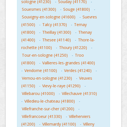
sologne (41230)
-
Souday (41170)
-
Souesmes (41300)
-
Souge (41800)
-
Souvigny-en-sologne (41600)
-
Suevres
(41500)
-
Talcy (41370)
-
Ternay
(41800)
-
Theillay (41300)
-
Thenay
(41400)
-
Thesee (41140)
-
Thore-la-
rochette (41100)
-
Thoury (41220)
-
Tour-en-sologne (41250)
-
Troo
(41800)
-
Vallieres-les-grandes (41400)
-
Vendome (41100)
-
Verdes (41240)
-
Vernou-en-sologne (41230)
-
Veuves
(41150)
-
Vievy-le-raye (41290)
-
Villebarou (41000)
-
Villechauve (41310)
-
Villedieu-le-chateau (41800)
-
Villefranche-sur-cher (41200)
-
Villefrancoeur (41330)
-
Villeherviers
(41200)
-
Villemardy (41100)
-
Villeny