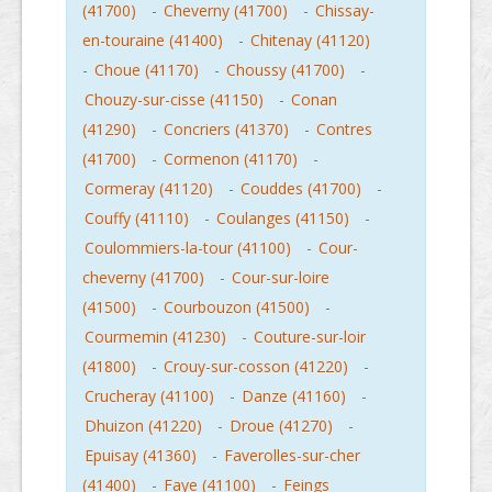
(41700)
-
Cheverny (41700)
-
Chissay-
en-touraine (41400)
-
Chitenay (41120)
-
Choue (41170)
-
Choussy (41700)
-
Chouzy-sur-cisse (41150)
-
Conan
(41290)
-
Concriers (41370)
-
Contres
(41700)
-
Cormenon (41170)
-
Cormeray (41120)
-
Couddes (41700)
-
Couffy (41110)
-
Coulanges (41150)
-
Coulommiers-la-tour (41100)
-
Cour-
cheverny (41700)
-
Cour-sur-loire
(41500)
-
Courbouzon (41500)
-
Courmemin (41230)
-
Couture-sur-loir
(41800)
-
Crouy-sur-cosson (41220)
-
Crucheray (41100)
-
Danze (41160)
-
Dhuizon (41220)
-
Droue (41270)
-
Epuisay (41360)
-
Faverolles-sur-cher
(41400)
-
Faye (41100)
-
Feings