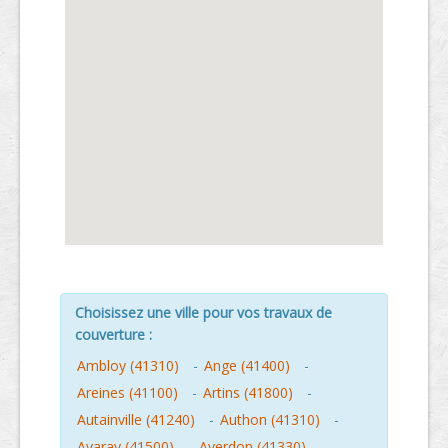
Choisissez une ville pour vos travaux de
couverture :
Ambloy (41310)
-
Ange (41400)
-
Areines (41100)
-
Artins (41800)
-
Autainville (41240)
-
Authon (41310)
-
Avaray (41500)
-
Averdon (41330)
-