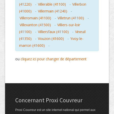
(41220)
-
Villerable (41100)
-
Villerbon
(41000)
-
Villermain (41240)
-
Villeromain (41100)
-
Villetrun (41100)
-
Villexanton (41500)
-
Villiers-sur-loir
(41100)
-
Villiersfaux (41100)
-
Vineuil
(41350)
-
Vouzon (41600)
-
Yvoy-le-
marron (41600)
-
ou
cliquez ici pour changer de département
Concernant Proxi Couvreur
Proxi Couvreur est un site internet national qui permet aux