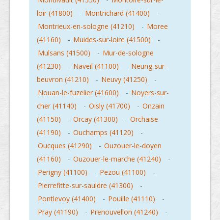
loir (41800)
-
Montrichard (41400)
-
Montrieux-en-sologne (41210)
-
Moree
(41160)
-
Muides-sur-loire (41500)
-
Mulsans (41500)
-
Mur-de-sologne
(41230)
-
Naveil (41100)
-
Neung-sur-
beuvron (41210)
-
Neuvy (41250)
-
Nouan-le-fuzelier (41600)
-
Noyers-sur-
cher (41140)
-
Oisly (41700)
-
Onzain
(41150)
-
Orcay (41300)
-
Orchaise
(41190)
-
Ouchamps (41120)
-
Oucques (41290)
-
Ouzouer-le-doyen
(41160)
-
Ouzouer-le-marche (41240)
-
Perigny (41100)
-
Pezou (41100)
-
Pierrefitte-sur-sauldre (41300)
-
Pontlevoy (41400)
-
Pouille (41110)
-
Pray (41190)
-
Prenouvellon (41240)
-