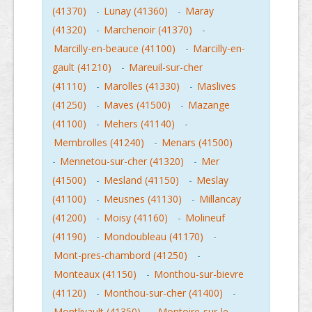
(41370)
-
Lunay (41360)
-
Maray
(41320)
-
Marchenoir (41370)
-
Marcilly-en-beauce (41100)
-
Marcilly-en-
gault (41210)
-
Mareuil-sur-cher
(41110)
-
Marolles (41330)
-
Maslives
(41250)
-
Maves (41500)
-
Mazange
(41100)
-
Mehers (41140)
-
Membrolles (41240)
-
Menars (41500)
-
Mennetou-sur-cher (41320)
-
Mer
(41500)
-
Mesland (41150)
-
Meslay
(41100)
-
Meusnes (41130)
-
Millancay
(41200)
-
Moisy (41160)
-
Molineuf
(41190)
-
Mondoubleau (41170)
-
Mont-pres-chambord (41250)
-
Monteaux (41150)
-
Monthou-sur-bievre
(41120)
-
Monthou-sur-cher (41400)
-
Montlivault (41350)
-
Montoire-sur-le-