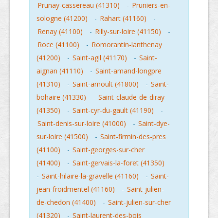
Prunay-cassereau (41310)
-
Pruniers-en-
sologne (41200)
-
Rahart (41160)
-
Renay (41100)
-
Rilly-sur-loire (41150)
-
Roce (41100)
-
Romorantin-lanthenay
(41200)
-
Saint-agil (41170)
-
Saint-
aignan (41110)
-
Saint-amand-longpre
(41310)
-
Saint-arnoult (41800)
-
Saint-
bohaire (41330)
-
Saint-claude-de-diray
(41350)
-
Saint-cyr-du-gault (41190)
-
Saint-denis-sur-loire (41000)
-
Saint-dye-
sur-loire (41500)
-
Saint-firmin-des-pres
(41100)
-
Saint-georges-sur-cher
(41400)
-
Saint-gervais-la-foret (41350)
-
Saint-hilaire-la-gravelle (41160)
-
Saint-
jean-froidmentel (41160)
-
Saint-julien-
de-chedon (41400)
-
Saint-julien-sur-cher
(41320)
-
Saint-laurent-des-bois