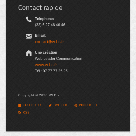
Contact rapide
Téléphone:
(33) 6 27 46 46 46
Email:
contact@w-l-c.fr
Une création
Web Leader Communication
www.w-l-c.fr
Tél : 07 77 77 25 25
Copyright © 2026 WLC -
FACEBOOK
TWITTER
PINTEREST
RSS