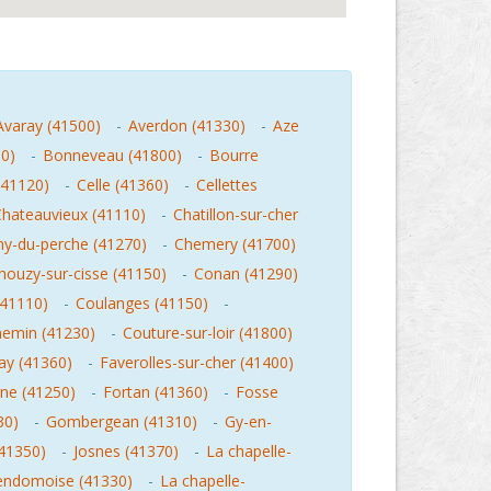
Avaray (41500)
-
Averdon (41330)
-
Aze
00)
-
Bonneveau (41800)
-
Bourre
(41120)
-
Celle (41360)
-
Cellettes
hateauvieux (41110)
-
Chatillon-sur-cher
ny-du-perche (41270)
-
Chemery (41700)
houzy-sur-cisse (41150)
-
Conan (41290)
(41110)
-
Coulanges (41150)
-
emin (41230)
-
Couture-sur-loir (41800)
ay (41360)
-
Faverolles-sur-cher (41400)
ne (41250)
-
Fortan (41360)
-
Fosse
30)
-
Gombergean (41310)
-
Gy-en-
41350)
-
Josnes (41370)
-
La chapelle-
vendomoise (41330)
-
La chapelle-