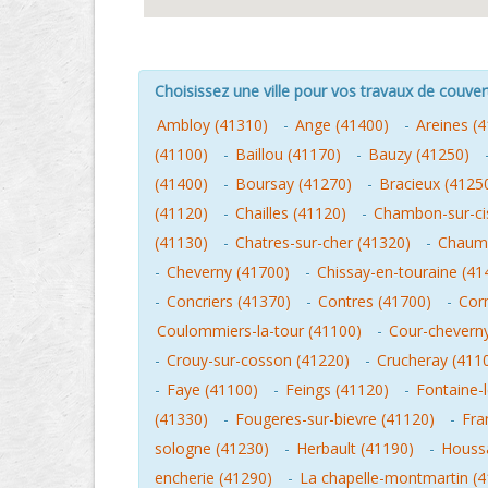
Choisissez une ville pour vos travaux de couver
Ambloy (41310)
-
Ange (41400)
-
Areines (
(41100)
-
Baillou (41170)
-
Bauzy (41250)
(41400)
-
Boursay (41270)
-
Bracieux (4125
(41120)
-
Chailles (41120)
-
Chambon-sur-ci
(41130)
-
Chatres-sur-cher (41320)
-
Chaumo
-
Cheverny (41700)
-
Chissay-en-touraine (41
-
Concriers (41370)
-
Contres (41700)
-
Cor
Coulommiers-la-tour (41100)
-
Cour-cheverny
-
Crouy-sur-cosson (41220)
-
Crucheray (411
-
Faye (41100)
-
Feings (41120)
-
Fontaine-
(41330)
-
Fougeres-sur-bievre (41120)
-
Fra
sologne (41230)
-
Herbault (41190)
-
Houss
encherie (41290)
-
La chapelle-montmartin (