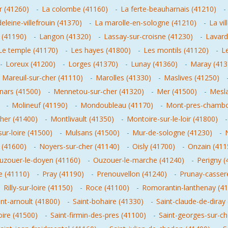
r (41260)
-
La colombe (41160)
-
La ferte-beauharnais (41210)
-
leine-villefrouin (41370)
-
La marolle-en-sologne (41210)
-
La vi
 (41190)
-
Langon (41320)
-
Lassay-sur-croisne (41230)
-
Lavard
Le temple (41170)
-
Les hayes (41800)
-
Les montils (41120)
-
L
-
Loreux (41200)
-
Lorges (41370)
-
Lunay (41360)
-
Maray (413
-
Mareuil-sur-cher (41110)
-
Marolles (41330)
-
Maslives (41250)
ars (41500)
-
Mennetou-sur-cher (41320)
-
Mer (41500)
-
Mesla
-
Molineuf (41190)
-
Mondoubleau (41170)
-
Mont-pres-chambo
her (41400)
-
Montlivault (41350)
-
Montoire-sur-le-loir (41800)
ur-loire (41500)
-
Mulsans (41500)
-
Mur-de-sologne (41230)
-
 (41600)
-
Noyers-sur-cher (41140)
-
Oisly (41700)
-
Onzain (411
uzouer-le-doyen (41160)
-
Ouzouer-le-marche (41240)
-
Perigny (
le (41110)
-
Pray (41190)
-
Prenouvellon (41240)
-
Prunay-casser
-
Rilly-sur-loire (41150)
-
Roce (41100)
-
Romorantin-lanthenay (4
int-arnoult (41800)
-
Saint-bohaire (41330)
-
Saint-claude-de-diray
oire (41500)
-
Saint-firmin-des-pres (41100)
-
Saint-georges-sur-ch