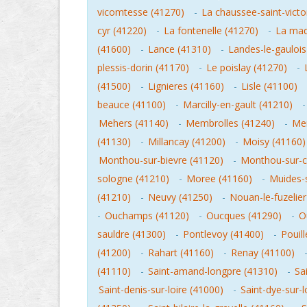
vicomtesse (41270)
-
La chaussee-saint-victo
cyr (41220)
-
La fontenelle (41270)
-
La made
(41600)
-
Lance (41310)
-
Landes-le-gaulois
plessis-dorin (41170)
-
Le poislay (41270)
-
(41500)
-
Lignieres (41160)
-
Lisle (41100)
beauce (41100)
-
Marcilly-en-gault (41210)
Mehers (41140)
-
Membrolles (41240)
-
Men
(41130)
-
Millancay (41200)
-
Moisy (41160)
Monthou-sur-bievre (41120)
-
Monthou-sur-c
sologne (41210)
-
Moree (41160)
-
Muides-s
(41210)
-
Neuvy (41250)
-
Nouan-le-fuzelier
-
Ouchamps (41120)
-
Oucques (41290)
-
O
sauldre (41300)
-
Pontlevoy (41400)
-
Pouil
(41200)
-
Rahart (41160)
-
Renay (41100)
(41110)
-
Saint-amand-longpre (41310)
-
Sa
Saint-denis-sur-loire (41000)
-
Saint-dye-sur-l