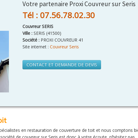
Votre partenaire Proxi Couvreur sur Seris
Tél : 07.56.78.02.30
Couvreur SERIS
Ville :
SERIS
(
41500
)
Société :
PROXI COUVREUR 41
Site internet :
Couvreur Seris
CONTACT ET DEMANDE DE DEVIS
oit
alistes en restauration de couverture de toit et nous comptons b
société de couvreur sur Seris est donc à votre écoute, n’hésitez pas.