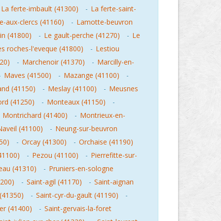
La ferte-imbault (41300)
-
La ferte-saint-
lle-aux-clercs (41160)
-
Lamotte-beuvron
in (41800)
-
Le gault-perche (41270)
-
Le
es roches-l'eveque (41800)
-
Lestiou
20)
-
Marchenoir (41370)
-
Marcilly-en-
-
Maves (41500)
-
Mazange (41100)
-
nd (41150)
-
Meslay (41100)
-
Meusnes
rd (41250)
-
Monteaux (41150)
-
-
Montrichard (41400)
-
Montrieux-en-
Naveil (41100)
-
Neung-sur-beuvron
50)
-
Orcay (41300)
-
Orchaise (41190)
41100)
-
Pezou (41100)
-
Pierrefitte-sur-
eau (41310)
-
Pruniers-en-sologne
1200)
-
Saint-agil (41170)
-
Saint-aignan
 (41350)
-
Saint-cyr-du-gault (41190)
-
er (41400)
-
Saint-gervais-la-foret