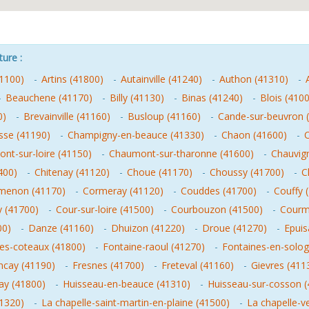
ture :
41100)
-
Artins (41800)
-
Autainville (41240)
-
Authon (41310)
-
-
Beauchene (41170)
-
Billy (41130)
-
Binas (41240)
-
Blois (410
0)
-
Brevainville (41160)
-
Busloup (41160)
-
Cande-sur-beuvron 
sse (41190)
-
Champigny-en-beauce (41330)
-
Chaon (41600)
-
C
nt-sur-loire (41150)
-
Chaumont-sur-tharonne (41600)
-
Chauvig
400)
-
Chitenay (41120)
-
Choue (41170)
-
Choussy (41700)
-
C
menon (41170)
-
Cormeray (41120)
-
Couddes (41700)
-
Couffy 
 (41700)
-
Cour-sur-loire (41500)
-
Courbouzon (41500)
-
Courm
00)
-
Danze (41160)
-
Dhuizon (41220)
-
Droue (41270)
-
Epuis
les-coteaux (41800)
-
Fontaine-raoul (41270)
-
Fontaines-en-solog
ncay (41190)
-
Fresnes (41700)
-
Freteval (41160)
-
Gievres (411
ay (41800)
-
Huisseau-en-beauce (41310)
-
Huisseau-sur-cosson (
41320)
-
La chapelle-saint-martin-en-plaine (41500)
-
La chapelle-