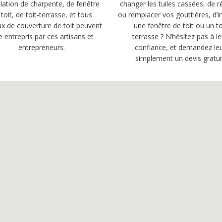
llation de charpente, de fenêtre
changer les tuiles cassées, de r
 toit, de toit-terrasse, et tous
ou remplacer vos gouttières, d’in
ux de couverture de toit peuvent
une fenêtre de toit ou un to
e entrepris par ces artisans et
terrasse ? N’hésitez pas à le
entrepreneurs.
confiance, et demandez le
simplement un devis gratui