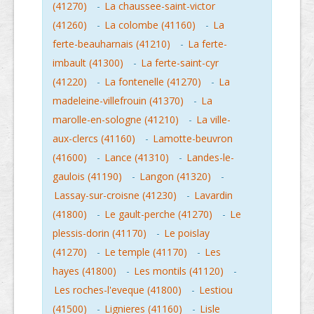
(41270)
-
La chaussee-saint-victor
(41260)
-
La colombe (41160)
-
La
ferte-beauharnais (41210)
-
La ferte-
imbault (41300)
-
La ferte-saint-cyr
(41220)
-
La fontenelle (41270)
-
La
madeleine-villefrouin (41370)
-
La
marolle-en-sologne (41210)
-
La ville-
aux-clercs (41160)
-
Lamotte-beuvron
(41600)
-
Lance (41310)
-
Landes-le-
gaulois (41190)
-
Langon (41320)
-
Lassay-sur-croisne (41230)
-
Lavardin
(41800)
-
Le gault-perche (41270)
-
Le
plessis-dorin (41170)
-
Le poislay
(41270)
-
Le temple (41170)
-
Les
hayes (41800)
-
Les montils (41120)
-
Les roches-l'eveque (41800)
-
Lestiou
(41500)
-
Lignieres (41160)
-
Lisle