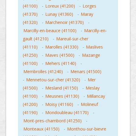
(41100)
-
Loreux (41200)
-
Lorges
(41370)
-
Lunay (41360)
-
Maray
(41320)
-
Marchenoir (41370)
-
Marcilly-en-beauce (41100)
-
Marcilly-en-
gault (41210)
-
Mareuil-sur-cher
(41110)
-
Marolles (41330)
-
Maslives
(41250)
-
Maves (41500)
-
Mazange
(41100)
-
Mehers (41140)
-
Membrolles (41240)
-
Menars (41500)
-
Mennetou-sur-cher (41320)
-
Mer
(41500)
-
Mesland (41150)
-
Meslay
(41100)
-
Meusnes (41130)
-
Millancay
(41200)
-
Moisy (41160)
-
Molineuf
(41190)
-
Mondoubleau (41170)
-
Mont-pres-chambord (41250)
-
Monteaux (41150)
-
Monthou-sur-bievre