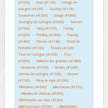
(41500)
-
Seur (41120)
-
Soings-en-
sologne (41230)
-
Souday (41170)
-
Souesmes (41300)
-
Souge (41800)
-
Souvigny-en-sologne (41600)
-
Suevres
(41500)
-
Talcy (41370)
-
Ternay
(41800)
-
Theillay (41300)
-
Thenay
(41400)
-
Thesee (41140)
-
Thore-la-
rochette (41100)
-
Thoury (41220)
-
Tour-en-sologne (41250)
-
Troo
(41800)
-
Vallieres-les-grandes (41400)
-
Vendome (41100)
-
Verdes (41240)
-
Vernou-en-sologne (41230)
-
Veuves
(41150)
-
Vievy-le-raye (41290)
-
Villebarou (41000)
-
Villechauve (41310)
-
Villedieu-le-chateau (41800)
-
Villefranche-sur-cher (41200)
-
Villefrancoeur (41330)
-
Villeherviers