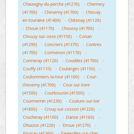
Chauvigny-du-perche (41270)
-
Chemery
(41700)
-
Cheverny (41700)
-
Chissay-
en-touraine (41400)
-
Chitenay (41120)
-
Choue (41170)
-
Choussy (41700)
-
Chouzy-sur-cisse (41150)
-
Conan
(41290)
-
Concriers (41370)
-
Contres
(41700)
-
Cormenon (41170)
-
Cormeray (41120)
-
Couddes (41700)
-
Couffy (41110)
-
Coulanges (41150)
-
Coulommiers-la-tour (41100)
-
Cour-
cheverny (41700)
-
Cour-sur-loire
(41500)
-
Courbouzon (41500)
-
Courmemin (41230)
-
Couture-sur-loir
(41800)
-
Crouy-sur-cosson (41220)
-
Crucheray (41100)
-
Danze (41160)
-
Dhuizon (41220)
-
Droue (41270)
-
Epuisay (41360)
-
Faverolles-sur-cher