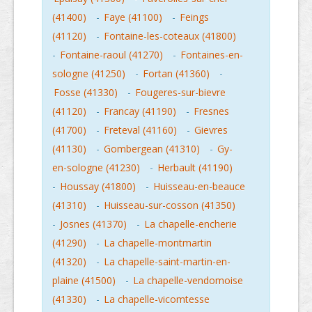
(41400)
-
Faye (41100)
-
Feings
(41120)
-
Fontaine-les-coteaux (41800)
-
Fontaine-raoul (41270)
-
Fontaines-en-
sologne (41250)
-
Fortan (41360)
-
Fosse (41330)
-
Fougeres-sur-bievre
(41120)
-
Francay (41190)
-
Fresnes
(41700)
-
Freteval (41160)
-
Gievres
(41130)
-
Gombergean (41310)
-
Gy-
en-sologne (41230)
-
Herbault (41190)
-
Houssay (41800)
-
Huisseau-en-beauce
(41310)
-
Huisseau-sur-cosson (41350)
-
Josnes (41370)
-
La chapelle-encherie
(41290)
-
La chapelle-montmartin
(41320)
-
La chapelle-saint-martin-en-
plaine (41500)
-
La chapelle-vendomoise
(41330)
-
La chapelle-vicomtesse