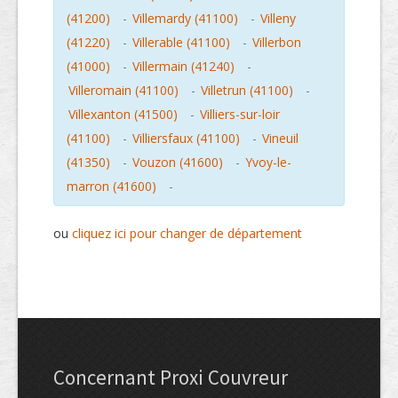
(41200)
-
Villemardy (41100)
-
Villeny
(41220)
-
Villerable (41100)
-
Villerbon
(41000)
-
Villermain (41240)
-
Villeromain (41100)
-
Villetrun (41100)
-
Villexanton (41500)
-
Villiers-sur-loir
(41100)
-
Villiersfaux (41100)
-
Vineuil
(41350)
-
Vouzon (41600)
-
Yvoy-le-
marron (41600)
-
ou
cliquez ici pour changer de département
Concernant Proxi Couvreur