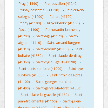
Pray (41190)
-
Prenouvellon (41240)
-
Prunay-cassereau (41310)
-
Pruniers-en-
sologne (41200)
-
Rahart (41160)
-
Renay (41100)
-
Rilly-sur-loire (41150)
-
Roce (41100)
-
Romorantin-lanthenay
(41200)
-
Saint-agil (41170)
-
Saint-
aignan (41110)
-
Saint-amand-longpre
(41310)
-
Saint-arnoult (41800)
-
Saint-
bohaire (41330)
-
Saint-claude-de-diray
(41350)
-
Saint-cyr-du-gault (41190)
-
Saint-denis-sur-loire (41000)
-
Saint-dye-
sur-loire (41500)
-
Saint-firmin-des-pres
(41100)
-
Saint-georges-sur-cher
(41400)
-
Saint-gervais-la-foret (41350)
-
Saint-hilaire-la-gravelle (41160)
-
Saint-
jean-froidmentel (41160)
-
Saint-julien-
de-chedon (41400)
-
Saint-julien-sur-cher