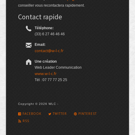
conseiller vous recontactera rapidement.
Contact rapide
Téléphone:
(33) 6 27 46 46 46
Email:
contact@w-l-c.fr
Une création
Web Leader Communication
www.w-l-c.fr
Tél : 07 77 77 25 25
Copyright © 2026 WLC -
FACEBOOK
TWITTER
PINTEREST
RSS