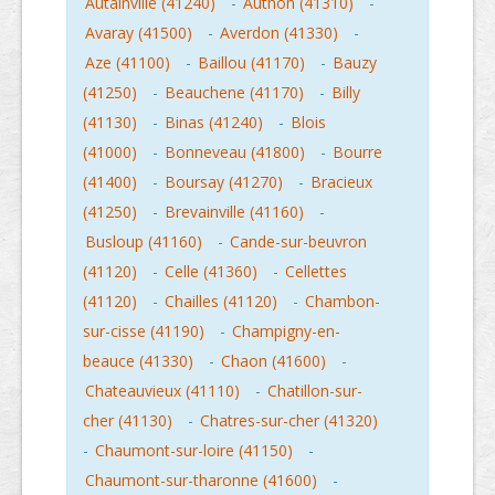
Autainville (41240)
-
Authon (41310)
-
Avaray (41500)
-
Averdon (41330)
-
Aze (41100)
-
Baillou (41170)
-
Bauzy
(41250)
-
Beauchene (41170)
-
Billy
(41130)
-
Binas (41240)
-
Blois
(41000)
-
Bonneveau (41800)
-
Bourre
(41400)
-
Boursay (41270)
-
Bracieux
(41250)
-
Brevainville (41160)
-
Busloup (41160)
-
Cande-sur-beuvron
(41120)
-
Celle (41360)
-
Cellettes
(41120)
-
Chailles (41120)
-
Chambon-
sur-cisse (41190)
-
Champigny-en-
beauce (41330)
-
Chaon (41600)
-
Chateauvieux (41110)
-
Chatillon-sur-
cher (41130)
-
Chatres-sur-cher (41320)
-
Chaumont-sur-loire (41150)
-
Chaumont-sur-tharonne (41600)
-