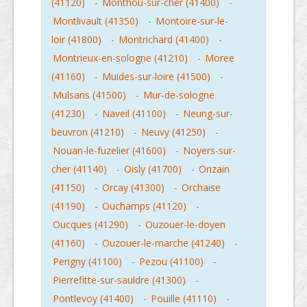
(41120)
-
Monthou-sur-cher (41400)
-
Montlivault (41350)
-
Montoire-sur-le-
loir (41800)
-
Montrichard (41400)
-
Montrieux-en-sologne (41210)
-
Moree
(41160)
-
Muides-sur-loire (41500)
-
Mulsans (41500)
-
Mur-de-sologne
(41230)
-
Naveil (41100)
-
Neung-sur-
beuvron (41210)
-
Neuvy (41250)
-
Nouan-le-fuzelier (41600)
-
Noyers-sur-
cher (41140)
-
Oisly (41700)
-
Onzain
(41150)
-
Orcay (41300)
-
Orchaise
(41190)
-
Ouchamps (41120)
-
Oucques (41290)
-
Ouzouer-le-doyen
(41160)
-
Ouzouer-le-marche (41240)
-
Perigny (41100)
-
Pezou (41100)
-
Pierrefitte-sur-sauldre (41300)
-
Pontlevoy (41400)
-
Pouille (41110)
-