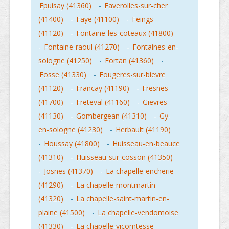
Epuisay (41360)
-
Faverolles-sur-cher
(41400)
-
Faye (41100)
-
Feings
(41120)
-
Fontaine-les-coteaux (41800)
-
Fontaine-raoul (41270)
-
Fontaines-en-
sologne (41250)
-
Fortan (41360)
-
Fosse (41330)
-
Fougeres-sur-bievre
(41120)
-
Francay (41190)
-
Fresnes
(41700)
-
Freteval (41160)
-
Gievres
(41130)
-
Gombergean (41310)
-
Gy-
en-sologne (41230)
-
Herbault (41190)
-
Houssay (41800)
-
Huisseau-en-beauce
(41310)
-
Huisseau-sur-cosson (41350)
-
Josnes (41370)
-
La chapelle-encherie
(41290)
-
La chapelle-montmartin
(41320)
-
La chapelle-saint-martin-en-
plaine (41500)
-
La chapelle-vendomoise
(41330)
-
La chapelle-vicomtesse