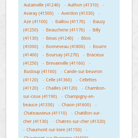
Autainville (41240)
-
Authon (41310)
-
Avaray (41500)
-
Averdon (41330)
-
Aze (41100)
-
Baillou (41170)
-
Bauzy
(41250)
-
Beauchene (41170)
-
Billy
(41130)
-
Binas (41240)
-
Blois
(41000)
-
Bonneveau (41800)
-
Bourre
(41400)
-
Boursay (41270)
-
Bracieux
(41250)
-
Brevainville (41160)
-
Busloup (41160)
-
Cande-sur-beuvron
(41120)
-
Celle (41360)
-
Cellettes
(41120)
-
Chailles (41120)
-
Chambon-
sur-cisse (41190)
-
Champigny-en-
beauce (41330)
-
Chaon (41600)
-
Chateauvieux (41110)
-
Chatillon-sur-
cher (41130)
-
Chatres-sur-cher (41320)
-
Chaumont-sur-loire (41150)
-
Chaumont-sur-tharonne (41600)
-