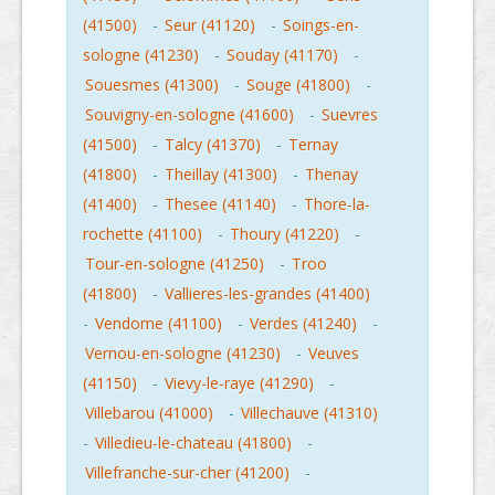
(41500)
-
Seur (41120)
-
Soings-en-
sologne (41230)
-
Souday (41170)
-
Souesmes (41300)
-
Souge (41800)
-
Souvigny-en-sologne (41600)
-
Suevres
(41500)
-
Talcy (41370)
-
Ternay
(41800)
-
Theillay (41300)
-
Thenay
(41400)
-
Thesee (41140)
-
Thore-la-
rochette (41100)
-
Thoury (41220)
-
Tour-en-sologne (41250)
-
Troo
(41800)
-
Vallieres-les-grandes (41400)
-
Vendome (41100)
-
Verdes (41240)
-
Vernou-en-sologne (41230)
-
Veuves
(41150)
-
Vievy-le-raye (41290)
-
Villebarou (41000)
-
Villechauve (41310)
-
Villedieu-le-chateau (41800)
-
Villefranche-sur-cher (41200)
-