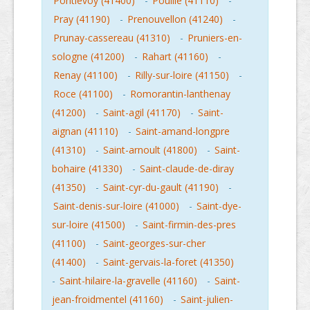
Pontlevoy (41400)
-
Pouille (41110)
-
Pray (41190)
-
Prenouvellon (41240)
-
Prunay-cassereau (41310)
-
Pruniers-en-
sologne (41200)
-
Rahart (41160)
-
Renay (41100)
-
Rilly-sur-loire (41150)
-
Roce (41100)
-
Romorantin-lanthenay
(41200)
-
Saint-agil (41170)
-
Saint-
aignan (41110)
-
Saint-amand-longpre
(41310)
-
Saint-arnoult (41800)
-
Saint-
bohaire (41330)
-
Saint-claude-de-diray
(41350)
-
Saint-cyr-du-gault (41190)
-
Saint-denis-sur-loire (41000)
-
Saint-dye-
sur-loire (41500)
-
Saint-firmin-des-pres
(41100)
-
Saint-georges-sur-cher
(41400)
-
Saint-gervais-la-foret (41350)
-
Saint-hilaire-la-gravelle (41160)
-
Saint-
jean-froidmentel (41160)
-
Saint-julien-