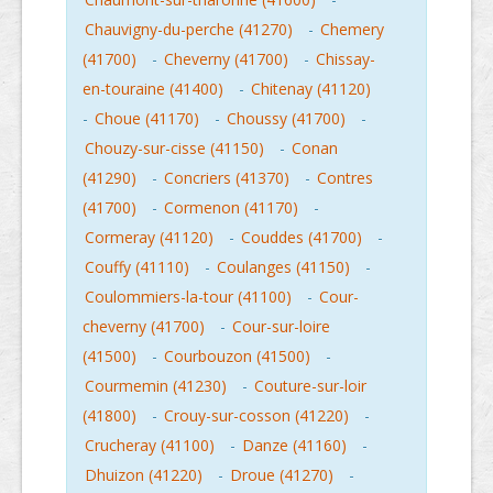
Chauvigny-du-perche (41270)
-
Chemery
(41700)
-
Cheverny (41700)
-
Chissay-
en-touraine (41400)
-
Chitenay (41120)
-
Choue (41170)
-
Choussy (41700)
-
Chouzy-sur-cisse (41150)
-
Conan
(41290)
-
Concriers (41370)
-
Contres
(41700)
-
Cormenon (41170)
-
Cormeray (41120)
-
Couddes (41700)
-
Couffy (41110)
-
Coulanges (41150)
-
Coulommiers-la-tour (41100)
-
Cour-
cheverny (41700)
-
Cour-sur-loire
(41500)
-
Courbouzon (41500)
-
Courmemin (41230)
-
Couture-sur-loir
(41800)
-
Crouy-sur-cosson (41220)
-
Crucheray (41100)
-
Danze (41160)
-
Dhuizon (41220)
-
Droue (41270)
-