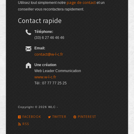
page de contact
Utilisez tout simplement notre
et un
conseiller vous recontactera rapidement.
Contact rapide
Téléphone:
(33) 6 27 46 46 46
Email:
contact@w-l-c.fr
Une création
Web Leader Communication
www.w-l-c.fr
Tél : 07 77 77 25 25
Copyright © 2026 WLC -
FACEBOOK
TWITTER
PINTEREST
RSS