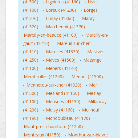
(41500)
-
Lignieres (41160)
-
Lisle
(41100)
-
Loreux (41200)
-
Lorges
(41370)
-
Lunay (41360)
-
Maray
(41320)
-
Marchenoir (41370)
-
Marcilly-en-beauce (41100)
-
Marcilly-en-
gault (41210)
-
Mareuil-sur-cher
(41110)
-
Marolles (41330)
-
Maslives
(41250)
-
Maves (41500)
-
Mazange
(41100)
-
Mehers (41140)
-
Membrolles (41240)
-
Menars (41500)
-
Mennetou-sur-cher (41320)
-
Mer
(41500)
-
Mesland (41150)
-
Meslay
(41100)
-
Meusnes (41130)
-
Millancay
(41200)
-
Moisy (41160)
-
Molineuf
(41190)
-
Mondoubleau (41170)
-
Mont-pres-chambord (41250)
-
Monteaux (41150)
-
Monthou-sur-bievre