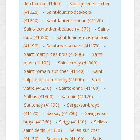
de-chedon (41400)
-
Saint-julien-sur-cher
(41320)
-
Saint-laurent-des-bois
(41240)
-
Saint-laurent-nouan (41220)
-
Saint-leonard-en-beauce (41370)
-
Saint-
loup (41320)
-
Saint-lubin-en-vergonnois
(41190)
-
Saint-marc-du-cor (41170)
-
Saint-martin-des-bois (41800)
-
Saint-
ouen (41100)
-
Saint-rimay (41800)
-
Saint-romain-sur-cher (41140)
-
Saint-
sulpice-de-pommeray (41000)
-
Saint-
viatre (41210)
-
Sainte-anne (41100)
-
Salbris (41300)
-
Sambin (41120)
-
Santenay (41190)
-
Sarge-sur-braye
(41170)
-
Sassay (41700)
-
Savigny-sur-
braye (41360)
-
Seigy (41110)
-
Selles-
saint-denis (41300)
-
Selles-sur-cher
(41130)
-
Selommes (41100)
-
Seris