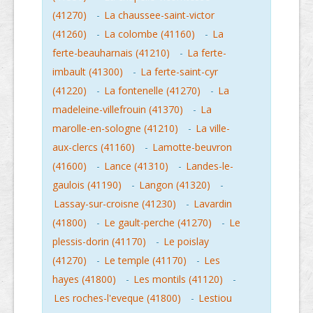
(41270)
-
La chaussee-saint-victor
(41260)
-
La colombe (41160)
-
La
ferte-beauharnais (41210)
-
La ferte-
imbault (41300)
-
La ferte-saint-cyr
(41220)
-
La fontenelle (41270)
-
La
madeleine-villefrouin (41370)
-
La
marolle-en-sologne (41210)
-
La ville-
aux-clercs (41160)
-
Lamotte-beuvron
(41600)
-
Lance (41310)
-
Landes-le-
gaulois (41190)
-
Langon (41320)
-
Lassay-sur-croisne (41230)
-
Lavardin
(41800)
-
Le gault-perche (41270)
-
Le
plessis-dorin (41170)
-
Le poislay
(41270)
-
Le temple (41170)
-
Les
hayes (41800)
-
Les montils (41120)
-
Les roches-l'eveque (41800)
-
Lestiou