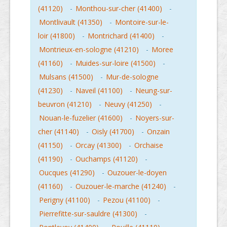
(41120)
-
Monthou-sur-cher (41400)
-
Montlivault (41350)
-
Montoire-sur-le-
loir (41800)
-
Montrichard (41400)
-
Montrieux-en-sologne (41210)
-
Moree
(41160)
-
Muides-sur-loire (41500)
-
Mulsans (41500)
-
Mur-de-sologne
(41230)
-
Naveil (41100)
-
Neung-sur-
beuvron (41210)
-
Neuvy (41250)
-
Nouan-le-fuzelier (41600)
-
Noyers-sur-
cher (41140)
-
Oisly (41700)
-
Onzain
(41150)
-
Orcay (41300)
-
Orchaise
(41190)
-
Ouchamps (41120)
-
Oucques (41290)
-
Ouzouer-le-doyen
(41160)
-
Ouzouer-le-marche (41240)
-
Perigny (41100)
-
Pezou (41100)
-
Pierrefitte-sur-sauldre (41300)
-