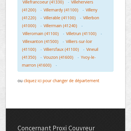
Villefrancoeur (41330)
-
Villeherviers
(41200)
-
Villemardy (41100)
-
Villeny
(41220)
-
Villerable (41100)
-
Villerbon
(41000)
-
Villermain (41240)
-
Villeromain (41100)
-
Villetrun (41100)
-
Villexanton (41500)
-
Villiers-sur-loir
(41100)
-
Villiersfaux (41100)
-
Vineuil
(41350)
-
Vouzon (41600)
-
Yvoy-le-
marron (41600)
-
ou
cliquez ici pour changer de département
Concernant Proxi Couvreur