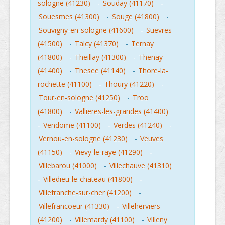
sologne (41230)
-
Souday (41170)
-
Souesmes (41300)
-
Souge (41800)
-
Souvigny-en-sologne (41600)
-
Suevres
(41500)
-
Talcy (41370)
-
Ternay
(41800)
-
Theillay (41300)
-
Thenay
(41400)
-
Thesee (41140)
-
Thore-la-
rochette (41100)
-
Thoury (41220)
-
Tour-en-sologne (41250)
-
Troo
(41800)
-
Vallieres-les-grandes (41400)
-
Vendome (41100)
-
Verdes (41240)
-
Vernou-en-sologne (41230)
-
Veuves
(41150)
-
Vievy-le-raye (41290)
-
Villebarou (41000)
-
Villechauve (41310)
-
Villedieu-le-chateau (41800)
-
Villefranche-sur-cher (41200)
-
Villefrancoeur (41330)
-
Villeherviers
(41200)
-
Villemardy (41100)
-
Villeny