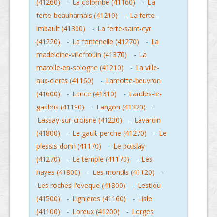
(41260)
-
La colombe (41160)
-
La
ferte-beauharnais (41210)
-
La ferte-
imbault (41300)
-
La ferte-saint-cyr
(41220)
-
La fontenelle (41270)
-
La
madeleine-villefrouin (41370)
-
La
marolle-en-sologne (41210)
-
La ville-
aux-clercs (41160)
-
Lamotte-beuvron
(41600)
-
Lance (41310)
-
Landes-le-
gaulois (41190)
-
Langon (41320)
-
Lassay-sur-croisne (41230)
-
Lavardin
(41800)
-
Le gault-perche (41270)
-
Le
plessis-dorin (41170)
-
Le poislay
(41270)
-
Le temple (41170)
-
Les
hayes (41800)
-
Les montils (41120)
-
Les roches-l'eveque (41800)
-
Lestiou
(41500)
-
Lignieres (41160)
-
Lisle
(41100)
-
Loreux (41200)
-
Lorges