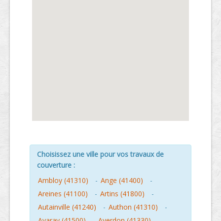
Choisissez une ville pour vos travaux de
couverture :
Ambloy (41310)
-
Ange (41400)
-
Areines (41100)
-
Artins (41800)
-
Autainville (41240)
-
Authon (41310)
-
Avaray (41500)
-
Averdon (41330)
-