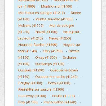
loir (41800)
-
Montrichard (41400)
-
Montrieux-en-sologne (41210)
-
Moree
(41160)
-
Muides-sur-loire (41500)
-
Mulsans (41500)
-
Mur-de-sologne
(41230)
-
Naveil (41100)
-
Neung-sur-
beuvron (41210)
-
Neuvy (41250)
-
Nouan-le-fuzelier (41600)
-
Noyers-sur-
cher (41140)
-
Oisly (41700)
-
Onzain
(41150)
-
Orcay (41300)
-
Orchaise
(41190)
-
Ouchamps (41120)
-
Oucques (41290)
-
Ouzouer-le-doyen
(41160)
-
Ouzouer-le-marche (41240)
-
Perigny (41100)
-
Pezou (41100)
-
Pierrefitte-sur-sauldre (41300)
-
Pontlevoy (41400)
-
Pouille (41110)
-
Pray (41190)
-
Prenouvellon (41240)
-