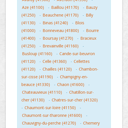
Aze (41100)
-
Baillou (41170)
-
Bauzy
(41250)
-
Beauchene (41170)
-
Billy
(41130)
-
Binas (41240)
-
Blois
(41000)
-
Bonneveau (41800)
-
Bourre
(41400)
-
Boursay (41270)
-
Bracieux
(41250)
-
Brevainville (41160)
-
Busloup (41160)
-
Cande-sur-beuvron
(41120)
-
Celle (41360)
-
Cellettes
(41120)
-
Chailles (41120)
-
Chambon-
sur-cisse (41190)
-
Champigny-en-
beauce (41330)
-
Chaon (41600)
-
Chateauvieux (41110)
-
Chatillon-sur-
cher (41130)
-
Chatres-sur-cher (41320)
-
Chaumont-sur-loire (41150)
-
Chaumont-sur-tharonne (41600)
-
Chauvigny-du-perche (41270)
-
Chemery