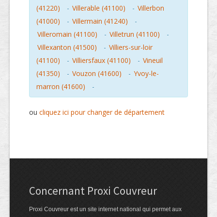
(41220)
-
Villerable (41100)
-
Villerbon
(41000)
-
Villermain (41240)
-
Villeromain (41100)
-
Villetrun (41100)
-
Villexanton (41500)
-
Villiers-sur-loir
(41100)
-
Villiersfaux (41100)
-
Vineuil
(41350)
-
Vouzon (41600)
-
Yvoy-le-
marron (41600)
-
ou
cliquez ici pour changer de département
Concernant Proxi Couvreur
Proxi Couvreur est un site internet national qui permet aux