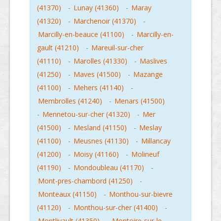
(41370)
-
Lunay (41360)
-
Maray
(41320)
-
Marchenoir (41370)
-
Marcilly-en-beauce (41100)
-
Marcilly-en-
gault (41210)
-
Mareuil-sur-cher
(41110)
-
Marolles (41330)
-
Maslives
(41250)
-
Maves (41500)
-
Mazange
(41100)
-
Mehers (41140)
-
Membrolles (41240)
-
Menars (41500)
-
Mennetou-sur-cher (41320)
-
Mer
(41500)
-
Mesland (41150)
-
Meslay
(41100)
-
Meusnes (41130)
-
Millancay
(41200)
-
Moisy (41160)
-
Molineuf
(41190)
-
Mondoubleau (41170)
-
Mont-pres-chambord (41250)
-
Monteaux (41150)
-
Monthou-sur-bievre
(41120)
-
Monthou-sur-cher (41400)
-
Montlivault (41350)
-
Montoire-sur-le-