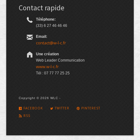
Contact rapide
Téléphone:
(33) 6 27 46 46 46
Email:
contact@w-l-c.fr
Une création
Web Leader Communication
www.w-l-c.fr
Tél : 07 77 77 25 25
Copyright © 2026 WLC -
FACEBOOK
TWITTER
PINTEREST
RSS