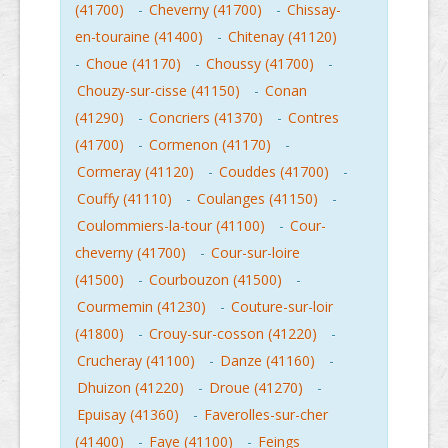
(41700)
-
Cheverny (41700)
-
Chissay-
en-touraine (41400)
-
Chitenay (41120)
-
Choue (41170)
-
Choussy (41700)
-
Chouzy-sur-cisse (41150)
-
Conan
(41290)
-
Concriers (41370)
-
Contres
(41700)
-
Cormenon (41170)
-
Cormeray (41120)
-
Couddes (41700)
-
Couffy (41110)
-
Coulanges (41150)
-
Coulommiers-la-tour (41100)
-
Cour-
cheverny (41700)
-
Cour-sur-loire
(41500)
-
Courbouzon (41500)
-
Courmemin (41230)
-
Couture-sur-loir
(41800)
-
Crouy-sur-cosson (41220)
-
Crucheray (41100)
-
Danze (41160)
-
Dhuizon (41220)
-
Droue (41270)
-
Epuisay (41360)
-
Faverolles-sur-cher
(41400)
-
Faye (41100)
-
Feings