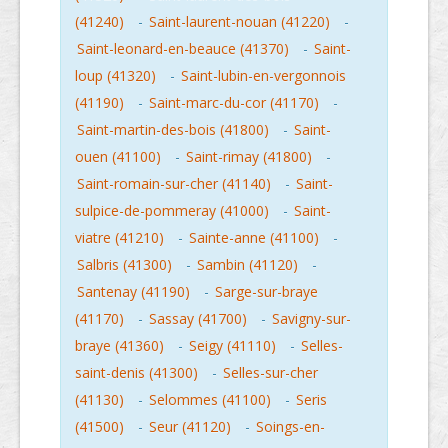
(41240)
-
Saint-laurent-nouan (41220)
-
Saint-leonard-en-beauce (41370)
-
Saint-
loup (41320)
-
Saint-lubin-en-vergonnois
(41190)
-
Saint-marc-du-cor (41170)
-
Saint-martin-des-bois (41800)
-
Saint-
ouen (41100)
-
Saint-rimay (41800)
-
Saint-romain-sur-cher (41140)
-
Saint-
sulpice-de-pommeray (41000)
-
Saint-
viatre (41210)
-
Sainte-anne (41100)
-
Salbris (41300)
-
Sambin (41120)
-
Santenay (41190)
-
Sarge-sur-braye
(41170)
-
Sassay (41700)
-
Savigny-sur-
braye (41360)
-
Seigy (41110)
-
Selles-
saint-denis (41300)
-
Selles-sur-cher
(41130)
-
Selommes (41100)
-
Seris
(41500)
-
Seur (41120)
-
Soings-en-