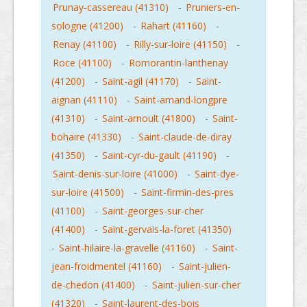
Prunay-cassereau (41310)
-
Pruniers-en-
sologne (41200)
-
Rahart (41160)
-
Renay (41100)
-
Rilly-sur-loire (41150)
-
Roce (41100)
-
Romorantin-lanthenay
(41200)
-
Saint-agil (41170)
-
Saint-
aignan (41110)
-
Saint-amand-longpre
(41310)
-
Saint-arnoult (41800)
-
Saint-
bohaire (41330)
-
Saint-claude-de-diray
(41350)
-
Saint-cyr-du-gault (41190)
-
Saint-denis-sur-loire (41000)
-
Saint-dye-
sur-loire (41500)
-
Saint-firmin-des-pres
(41100)
-
Saint-georges-sur-cher
(41400)
-
Saint-gervais-la-foret (41350)
-
Saint-hilaire-la-gravelle (41160)
-
Saint-
jean-froidmentel (41160)
-
Saint-julien-
de-chedon (41400)
-
Saint-julien-sur-cher
(41320)
-
Saint-laurent-des-bois