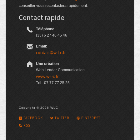
conseiller vous recontactera rapidement.
Contact rapide
Téléphone:
(33) 6 27 46 46 46
Email:
contact@w-l-c.fr
Une création
Web Leader Communication
www.w-l-c.fr
Tél : 07 77 77 25 25
Copyright © 2026 WLC -
FACEBOOK
TWITTER
PINTEREST
RSS