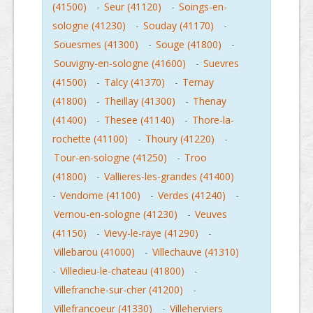
(41500)
-
Seur (41120)
-
Soings-en-
sologne (41230)
-
Souday (41170)
-
Souesmes (41300)
-
Souge (41800)
-
Souvigny-en-sologne (41600)
-
Suevres
(41500)
-
Talcy (41370)
-
Ternay
(41800)
-
Theillay (41300)
-
Thenay
(41400)
-
Thesee (41140)
-
Thore-la-
rochette (41100)
-
Thoury (41220)
-
Tour-en-sologne (41250)
-
Troo
(41800)
-
Vallieres-les-grandes (41400)
-
Vendome (41100)
-
Verdes (41240)
-
Vernou-en-sologne (41230)
-
Veuves
(41150)
-
Vievy-le-raye (41290)
-
Villebarou (41000)
-
Villechauve (41310)
-
Villedieu-le-chateau (41800)
-
Villefranche-sur-cher (41200)
-
Villefrancoeur (41330)
-
Villeherviers