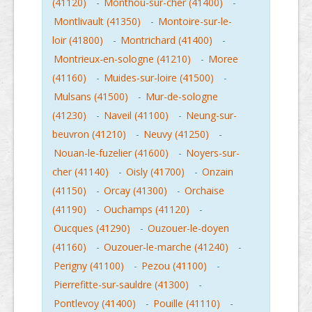
(41120)
-
Monthou-sur-cher (41400)
-
Montlivault (41350)
-
Montoire-sur-le-
loir (41800)
-
Montrichard (41400)
-
Montrieux-en-sologne (41210)
-
Moree
(41160)
-
Muides-sur-loire (41500)
-
Mulsans (41500)
-
Mur-de-sologne
(41230)
-
Naveil (41100)
-
Neung-sur-
beuvron (41210)
-
Neuvy (41250)
-
Nouan-le-fuzelier (41600)
-
Noyers-sur-
cher (41140)
-
Oisly (41700)
-
Onzain
(41150)
-
Orcay (41300)
-
Orchaise
(41190)
-
Ouchamps (41120)
-
Oucques (41290)
-
Ouzouer-le-doyen
(41160)
-
Ouzouer-le-marche (41240)
-
Perigny (41100)
-
Pezou (41100)
-
Pierrefitte-sur-sauldre (41300)
-
Pontlevoy (41400)
-
Pouille (41110)
-