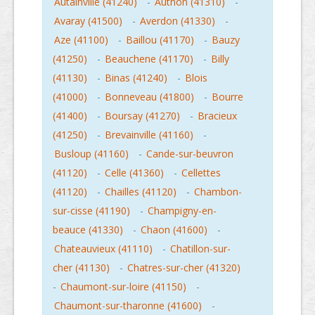
Autainville (41240)
-
Authon (41310)
-
Avaray (41500)
-
Averdon (41330)
-
Aze (41100)
-
Baillou (41170)
-
Bauzy
(41250)
-
Beauchene (41170)
-
Billy
(41130)
-
Binas (41240)
-
Blois
(41000)
-
Bonneveau (41800)
-
Bourre
(41400)
-
Boursay (41270)
-
Bracieux
(41250)
-
Brevainville (41160)
-
Busloup (41160)
-
Cande-sur-beuvron
(41120)
-
Celle (41360)
-
Cellettes
(41120)
-
Chailles (41120)
-
Chambon-
sur-cisse (41190)
-
Champigny-en-
beauce (41330)
-
Chaon (41600)
-
Chateauvieux (41110)
-
Chatillon-sur-
cher (41130)
-
Chatres-sur-cher (41320)
-
Chaumont-sur-loire (41150)
-
Chaumont-sur-tharonne (41600)
-