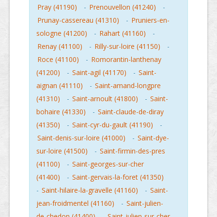
Pray (41190)
-
Prenouvellon (41240)
-
Prunay-cassereau (41310)
-
Pruniers-en-
sologne (41200)
-
Rahart (41160)
-
Renay (41100)
-
Rilly-sur-loire (41150)
-
Roce (41100)
-
Romorantin-lanthenay
(41200)
-
Saint-agil (41170)
-
Saint-
aignan (41110)
-
Saint-amand-longpre
(41310)
-
Saint-arnoult (41800)
-
Saint-
bohaire (41330)
-
Saint-claude-de-diray
(41350)
-
Saint-cyr-du-gault (41190)
-
Saint-denis-sur-loire (41000)
-
Saint-dye-
sur-loire (41500)
-
Saint-firmin-des-pres
(41100)
-
Saint-georges-sur-cher
(41400)
-
Saint-gervais-la-foret (41350)
-
Saint-hilaire-la-gravelle (41160)
-
Saint-
jean-froidmentel (41160)
-
Saint-julien-
de-chedon (41400)
-
Saint-julien-sur-cher