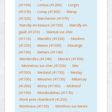
(41100)
-
Loreux (41200)
-
Lorges
(41370)
-
Lunay (41360)
-
Maray
(41320)
-
Marchenoir (41370)
-
Marcilly-en-beauce (41100)
-
Marcilly-en-
gault (41210)
-
Mareuil-sur-cher
(41110)
-
Marolles (41330)
-
Maslives
(41250)
-
Maves (41500)
-
Mazange
(41100)
-
Mehers (41140)
-
Membrolles (41240)
-
Menars (41500)
-
Mennetou-sur-cher (41320)
-
Mer
(41500)
-
Mesland (41150)
-
Meslay
(41100)
-
Meusnes (41130)
-
Millancay
(41200)
-
Moisy (41160)
-
Molineuf
(41190)
-
Mondoubleau (41170)
-
Mont-pres-chambord (41250)
-
Monteaux (41150)
-
Monthou-sur-bievre