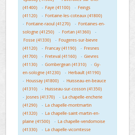
(41400)
-
Faye (41100)
-
Feings
(41120)
-
Fontaine-les-coteaux (41800)
-
Fontaine-raoul (41270)
-
Fontaines-en-
sologne (41250)
-
Fortan (41360)
-
Fosse (41330)
-
Fougeres-sur-bievre
(41120)
-
Francay (41190)
-
Fresnes
(41700)
-
Freteval (41160)
-
Gievres
(41130)
-
Gombergean (41310)
-
Gy-
en-sologne (41230)
-
Herbault (41190)
-
Houssay (41800)
-
Huisseau-en-beauce
(41310)
-
Huisseau-sur-cosson (41350)
-
Josnes (41370)
-
La chapelle-encherie
(41290)
-
La chapelle-montmartin
(41320)
-
La chapelle-saint-martin-en-
plaine (41500)
-
La chapelle-vendomoise
(41330)
-
La chapelle-vicomtesse