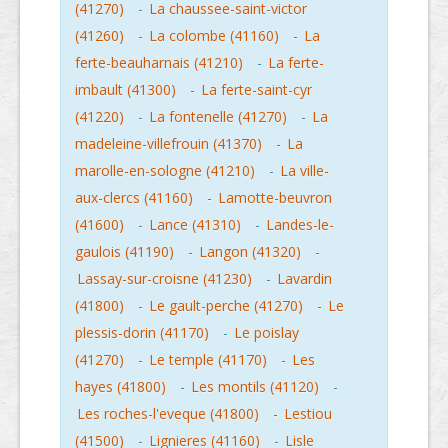
(41270)
-
La chaussee-saint-victor
(41260)
-
La colombe (41160)
-
La
ferte-beauharnais (41210)
-
La ferte-
imbault (41300)
-
La ferte-saint-cyr
(41220)
-
La fontenelle (41270)
-
La
madeleine-villefrouin (41370)
-
La
marolle-en-sologne (41210)
-
La ville-
aux-clercs (41160)
-
Lamotte-beuvron
(41600)
-
Lance (41310)
-
Landes-le-
gaulois (41190)
-
Langon (41320)
-
Lassay-sur-croisne (41230)
-
Lavardin
(41800)
-
Le gault-perche (41270)
-
Le
plessis-dorin (41170)
-
Le poislay
(41270)
-
Le temple (41170)
-
Les
hayes (41800)
-
Les montils (41120)
-
Les roches-l'eveque (41800)
-
Lestiou
(41500)
-
Lignieres (41160)
-
Lisle