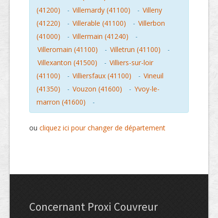
(41200)
-
Villemardy (41100)
-
Villeny
(41220)
-
Villerable (41100)
-
Villerbon
(41000)
-
Villermain (41240)
-
Villeromain (41100)
-
Villetrun (41100)
-
Villexanton (41500)
-
Villiers-sur-loir
(41100)
-
Villiersfaux (41100)
-
Vineuil
(41350)
-
Vouzon (41600)
-
Yvoy-le-
marron (41600)
-
ou
cliquez ici pour changer de département
Concernant Proxi Couvreur