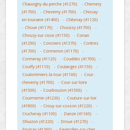
Chauvigny-du-perche (41270)
-
Chemery
(41700)
-
Cheverny (41700)
-
Chissay-
en-touraine (41400)
-
Chitenay (41120)
-
Choue (41170)
-
Choussy (41700)
-
Chouzy-sur-cisse (41150)
-
Conan
(41290)
-
Concriers (41370)
-
Contres
(41700)
-
Cormenon (41170)
-
Cormeray (41120)
-
Couddes (41700)
-
Couffy (41110)
-
Coulanges (41150)
-
Coulommiers-la-tour (41100)
-
Cour-
cheverny (41700)
-
Cour-sur-loire
(41500)
-
Courbouzon (41500)
-
Courmemin (41230)
-
Couture-sur-loir
(41800)
-
Crouy-sur-cosson (41220)
-
Crucheray (41100)
-
Danze (41160)
-
Dhuizon (41220)
-
Droue (41270)
-
Epuisay (41360)
-
Faverolles-sur-cher