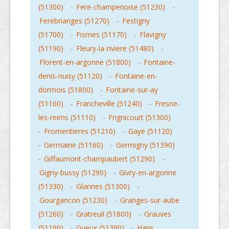
(51300)
-
Fere-champenoise (51230)
-
Ferebrianges (51270)
-
Festigny
(51700)
-
Fismes (51170)
-
Flavigny
(51190)
-
Fleury-la-riviere (51480)
-
Florent-en-argonne (51800)
-
Fontaine-
denis-nuisy (51120)
-
Fontaine-en-
dormois (51800)
-
Fontaine-sur-ay
(51160)
-
Francheville (51240)
-
Fresne-
les-reims (51110)
-
Frignicourt (51300)
-
Fromentieres (51210)
-
Gaye (51120)
-
Germaine (51160)
-
Germigny (51390)
-
Giffaumont-champaubert (51290)
-
Gigny-bussy (51290)
-
Givry-en-argonne
(51330)
-
Glannes (51300)
-
Gourgancon (51230)
-
Granges-sur-aube
(51260)
-
Gratreuil (51800)
-
Grauves
(51190)
-
Gueux (51390)
-
Hans