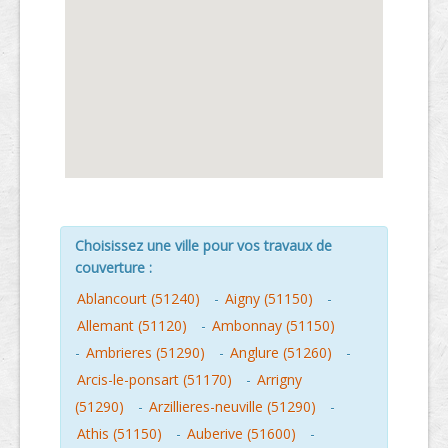
Choisissez une ville pour vos travaux de
couverture :
Ablancourt (51240)
-
Aigny (51150)
-
Allemant (51120)
-
Ambonnay (51150)
-
Ambrieres (51290)
-
Anglure (51260)
-
Arcis-le-ponsart (51170)
-
Arrigny
(51290)
-
Arzillieres-neuville (51290)
-
Athis (51150)
-
Auberive (51600)
-