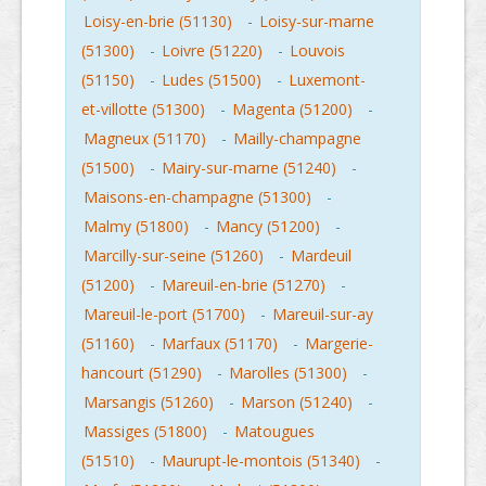
Loisy-en-brie (51130)
-
Loisy-sur-marne
(51300)
-
Loivre (51220)
-
Louvois
(51150)
-
Ludes (51500)
-
Luxemont-
et-villotte (51300)
-
Magenta (51200)
-
Magneux (51170)
-
Mailly-champagne
(51500)
-
Mairy-sur-marne (51240)
-
Maisons-en-champagne (51300)
-
Malmy (51800)
-
Mancy (51200)
-
Marcilly-sur-seine (51260)
-
Mardeuil
(51200)
-
Mareuil-en-brie (51270)
-
Mareuil-le-port (51700)
-
Mareuil-sur-ay
(51160)
-
Marfaux (51170)
-
Margerie-
hancourt (51290)
-
Marolles (51300)
-
Marsangis (51260)
-
Marson (51240)
-
Massiges (51800)
-
Matougues
(51510)
-
Maurupt-le-montois (51340)
-