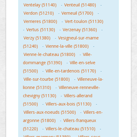
Ventelay (51140)
-
Venteuil (51480)
-
Verdon (51210)
-
Verneuil (51700)
-
Verrieres (51800)
-
Vert-toulon (51130)
-
Vertus (51130)
-
Verzenay (51360)
-
Verzy (51380)
-
Vesigneul-sur-marne
(51240)
-
Vienne-la-ville (51800)
-
Vienne-le-chateau (51800)
-
Ville-
dommange (51390)
-
Ville-en-selve
(51500)
-
Ville-en-tardenois (51170)
-
Ville-sur-tourbe (51800)
-
Villeneuve-la-
lionne (51310)
-
Villeneuve-renneville-
chevigny (51130)
-
Villers-allerand
(51500)
-
Villers-aux-bois (51130)
-
Villers-aux-noeuds (51500)
-
Villers-en-
argonne (51800)
-
Villers-franqueux
(51220)
-
Villers-le-chateau (51510)
-
Villers-marmery (51380)
-
Villers-sous-