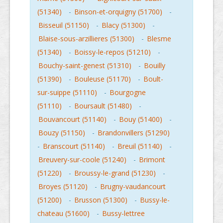
(51340)
-
Binson-et-orquigny (51700)
-
Bisseuil (51150)
-
Blacy (51300)
-
Blaise-sous-arzillieres (51300)
-
Blesme
(51340)
-
Boissy-le-repos (51210)
-
Bouchy-saint-genest (51310)
-
Bouilly
(51390)
-
Bouleuse (51170)
-
Boult-
sur-suippe (51110)
-
Bourgogne
(51110)
-
Boursault (51480)
-
Bouvancourt (51140)
-
Bouy (51400)
-
Bouzy (51150)
-
Brandonvillers (51290)
-
Branscourt (51140)
-
Breuil (51140)
-
Breuvery-sur-coole (51240)
-
Brimont
(51220)
-
Broussy-le-grand (51230)
-
Broyes (51120)
-
Brugny-vaudancourt
(51200)
-
Brusson (51300)
-
Bussy-le-
chateau (51600)
-
Bussy-lettree