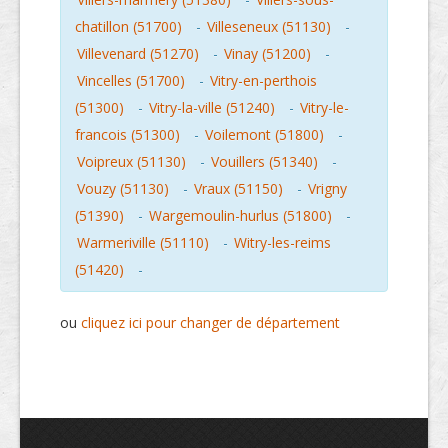
chatillon (51700)
-
Villeseneux (51130)
-
Villevenard (51270)
-
Vinay (51200)
-
Vincelles (51700)
-
Vitry-en-perthois
(51300)
-
Vitry-la-ville (51240)
-
Vitry-le-
francois (51300)
-
Voilemont (51800)
-
Voipreux (51130)
-
Vouillers (51340)
-
Vouzy (51130)
-
Vraux (51150)
-
Vrigny
(51390)
-
Wargemoulin-hurlus (51800)
-
Warmeriville (51110)
-
Witry-les-reims
(51420)
-
ou
cliquez ici pour changer de département