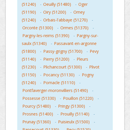
(51240)
-
Oeuilly (51480)
-
Oger
(51190)
-
Oiry (51200)
-
Omey
(51240)
-
Orbais-l'abbaye (51270)
-
Orconte (51300)
-
Ormes (51370)
-
Pargny-les-reims (51390)
-
Pargny-sur-
saulx (51340)
-
Passavant-en-argonne
(51800)
-
Passy-grigny (51700)
-
Pevy
(51140)
-
Pierry (51200)
-
Pleurs
(51230)
-
Plichancourt (51300)
-
Plivot
(51150)
-
Pocancy (51130)
-
Pogny
(51240)
-
Pomacle (51110)
-
Pontfaverger-moronvilliers (51490)
-
Possesse (51330)
-
Pouillon (51220)
-
Pourcy (51480)
-
Pringy (51300)
-
Prosnes (51400)
-
Prouilly (51140)
-
Prunay (51360)
-
Puisieulx (51500)
-
Rapsecourt (51330)
-
Recy (51520)
-