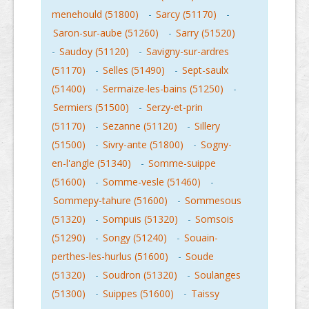
menehould (51800)
-
Sarcy (51170)
-
Saron-sur-aube (51260)
-
Sarry (51520)
-
Saudoy (51120)
-
Savigny-sur-ardres
(51170)
-
Selles (51490)
-
Sept-saulx
(51400)
-
Sermaize-les-bains (51250)
-
Sermiers (51500)
-
Serzy-et-prin
(51170)
-
Sezanne (51120)
-
Sillery
(51500)
-
Sivry-ante (51800)
-
Sogny-
en-l'angle (51340)
-
Somme-suippe
(51600)
-
Somme-vesle (51460)
-
Sommepy-tahure (51600)
-
Sommesous
(51320)
-
Sompuis (51320)
-
Somsois
(51290)
-
Songy (51240)
-
Souain-
perthes-les-hurlus (51600)
-
Soude
(51320)
-
Soudron (51320)
-
Soulanges
(51300)
-
Suippes (51600)
-
Taissy