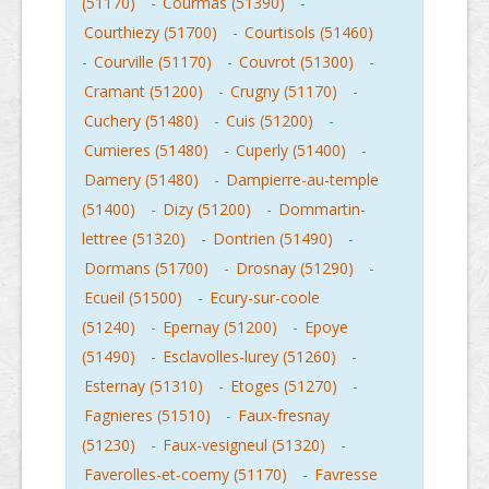
(51170)
-
Courmas (51390)
-
Courthiezy (51700)
-
Courtisols (51460)
-
Courville (51170)
-
Couvrot (51300)
-
Cramant (51200)
-
Crugny (51170)
-
Cuchery (51480)
-
Cuis (51200)
-
Cumieres (51480)
-
Cuperly (51400)
-
Damery (51480)
-
Dampierre-au-temple
(51400)
-
Dizy (51200)
-
Dommartin-
lettree (51320)
-
Dontrien (51490)
-
Dormans (51700)
-
Drosnay (51290)
-
Ecueil (51500)
-
Ecury-sur-coole
(51240)
-
Epernay (51200)
-
Epoye
(51490)
-
Esclavolles-lurey (51260)
-
Esternay (51310)
-
Etoges (51270)
-
Fagnieres (51510)
-
Faux-fresnay
(51230)
-
Faux-vesigneul (51320)
-
Faverolles-et-coemy (51170)
-
Favresse