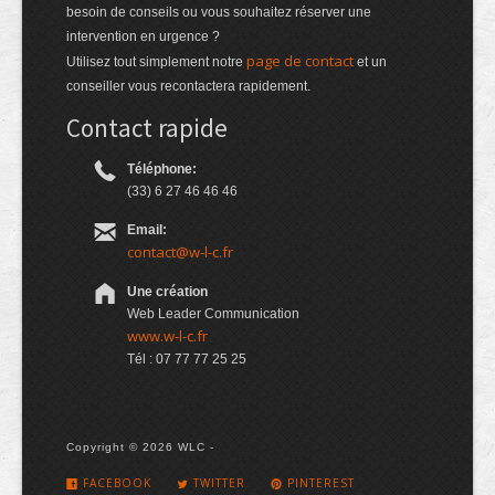
besoin de conseils ou vous souhaitez réserver une
intervention en urgence ?
page de contact
Utilisez tout simplement notre
et un
conseiller vous recontactera rapidement.
Contact rapide
Téléphone:
(33) 6 27 46 46 46
Email:
contact@w-l-c.fr
Une création
Web Leader Communication
www.w-l-c.fr
Tél : 07 77 77 25 25
Copyright © 2026 WLC -
FACEBOOK
TWITTER
PINTEREST