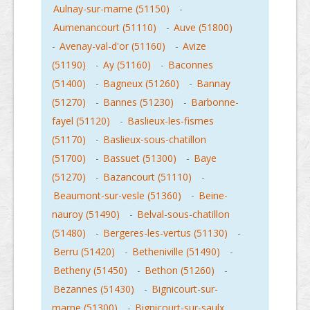
Aulnay-sur-marne (51150)
-
Aumenancourt (51110)
-
Auve (51800)
-
Avenay-val-d'or (51160)
-
Avize
(51190)
-
Ay (51160)
-
Baconnes
(51400)
-
Bagneux (51260)
-
Bannay
(51270)
-
Bannes (51230)
-
Barbonne-
fayel (51120)
-
Baslieux-les-fismes
(51170)
-
Baslieux-sous-chatillon
(51700)
-
Bassuet (51300)
-
Baye
(51270)
-
Bazancourt (51110)
-
Beaumont-sur-vesle (51360)
-
Beine-
nauroy (51490)
-
Belval-sous-chatillon
(51480)
-
Bergeres-les-vertus (51130)
-
Berru (51420)
-
Betheniville (51490)
-
Betheny (51450)
-
Bethon (51260)
-
Bezannes (51430)
-
Bignicourt-sur-
marne (51300)
-
Bignicourt-sur-saulx