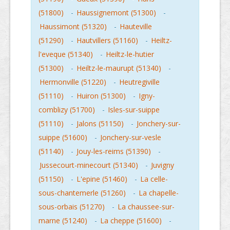
(51800)
-
Haussignemont (51300)
-
Haussimont (51320)
-
Hauteville
(51290)
-
Hautvillers (51160)
-
Heiltz-
l'eveque (51340)
-
Heiltz-le-hutier
(51300)
-
Heiltz-le-maurupt (51340)
-
Hermonville (51220)
-
Heutregiville
(51110)
-
Huiron (51300)
-
Igny-
comblizy (51700)
-
Isles-sur-suippe
(51110)
-
Jalons (51150)
-
Jonchery-sur-
suippe (51600)
-
Jonchery-sur-vesle
(51140)
-
Jouy-les-reims (51390)
-
Jussecourt-minecourt (51340)
-
Juvigny
(51150)
-
L'epine (51460)
-
La celle-
sous-chantemerle (51260)
-
La chapelle-
sous-orbais (51270)
-
La chaussee-sur-
marne (51240)
-
La cheppe (51600)
-