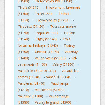
(51500)
-
Tauxieres-mutry (51150)
-
Thibie (51510)
-
Thieblemont-faremont
(51300)
-
Thil (51220)
-
Thillois
(51370)
-
Tilloy-et-bellay (51460)
-
Tinqueux (51430)
-
Tours-sur-marne
(51150)
-
Trepail (51380)
-
Treslon
(51140)
-
Trigny (51140)
-
Trois-
fontaines-l'abbaye (51340)
-
Troissy
(51700)
-
Unchair (51170)
-
Vadenay
(51400)
-
Val-de-vesle (51360)
-
Val-
des-marais (51130)
-
Valmy (51800)
-
Vanault-le-chatel (51330)
-
Vanault-les-
dames (51340)
-
Vandeuil (51140)
-
Vandieres (51700)
-
Vauchamps
(51210)
-
Vauciennes (51480)
-
Vauclerc (51300)
-
Vaudemange
(51380)
-
Vavray-le-grand (51300)
-