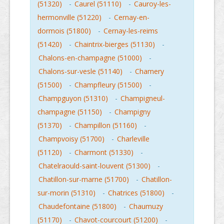
(51320)
-
Caurel (51110)
-
Cauroy-les-
hermonville (51220)
-
Cernay-en-
dormois (51800)
-
Cernay-les-reims
(51420)
-
Chaintrix-bierges (51130)
-
Chalons-en-champagne (51000)
-
Chalons-sur-vesle (51140)
-
Chamery
(51500)
-
Champfleury (51500)
-
Champguyon (51310)
-
Champigneul-
champagne (51150)
-
Champigny
(51370)
-
Champillon (51160)
-
Champvoisy (51700)
-
Charleville
(51120)
-
Charmont (51330)
-
Chatelraould-saint-louvent (51300)
-
Chatillon-sur-marne (51700)
-
Chatillon-
sur-morin (51310)
-
Chatrices (51800)
-
Chaudefontaine (51800)
-
Chaumuzy
(51170)
-
Chavot-courcourt (51200)
-