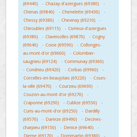
(69440)
-
Chazay-d'azergues (69380)
-
Chenas (69840)
-
Chenelette (69430)
-
Chessy (69380)
-
Chevinay (69210)
-
Chiroubles (69115)
-
Civrieux-d'azergues
(69380)
-
Claveisolles (69870)
-
Cogny
(69640)
-
Coise (69590)
-
Collonges-
au-mont-d'or (69660)
-
Colombier-
saugnieu (69124)
-
Communay (69360)
-
Condrieu (69420)
-
Corbas (69960)
-
Corcelles-en-beaujolais (69220)
-
Cours-
la-ville (69470)
-
Courzieu (69690)
-
Couzon-au-mont-d'or (69270)
-
Craponne (69290)
-
Cublize (69550)
-
Curis-au-mont-d'or (69250)
-
Dardilly
(69570)
-
Dareize (69490)
-
Decines-
charpieu (69150)
-
Denice (69640)
-
Dieme (69170)
-
Dommartin (69380)
-