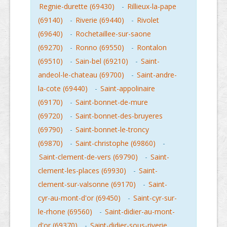
Regnie-durette (69430)
-
Rillieux-la-pape
(69140)
-
Riverie (69440)
-
Rivolet
(69640)
-
Rochetaillee-sur-saone
(69270)
-
Ronno (69550)
-
Rontalon
(69510)
-
Sain-bel (69210)
-
Saint-
andeol-le-chateau (69700)
-
Saint-andre-
la-cote (69440)
-
Saint-appolinaire
(69170)
-
Saint-bonnet-de-mure
(69720)
-
Saint-bonnet-des-bruyeres
(69790)
-
Saint-bonnet-le-troncy
(69870)
-
Saint-christophe (69860)
-
Saint-clement-de-vers (69790)
-
Saint-
clement-les-places (69930)
-
Saint-
clement-sur-valsonne (69170)
-
Saint-
cyr-au-mont-d'or (69450)
-
Saint-cyr-sur-
le-rhone (69560)
-
Saint-didier-au-mont-
d'or (69370)
-
Saint-didier-sous-riverie