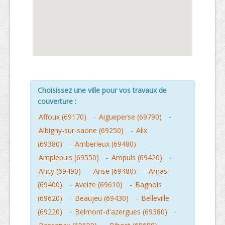
Choisissez une ville pour vos travaux de
couverture :
Affoux (69170)
-
Aigueperse (69790)
-
Albigny-sur-saone (69250)
-
Alix
(69380)
-
Amberieux (69480)
-
Amplepuis (69550)
-
Ampuis (69420)
-
Ancy (69490)
-
Anse (69480)
-
Arnas
(69400)
-
Aveize (69610)
-
Bagnols
(69620)
-
Beaujeu (69430)
-
Belleville
(69220)
-
Belmont-d'azergues (69380)
-