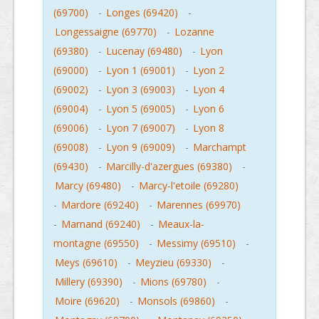
(69700)
-
Longes (69420)
-
Longessaigne (69770)
-
Lozanne
(69380)
-
Lucenay (69480)
-
Lyon
(69000)
-
Lyon 1 (69001)
-
Lyon 2
(69002)
-
Lyon 3 (69003)
-
Lyon 4
(69004)
-
Lyon 5 (69005)
-
Lyon 6
(69006)
-
Lyon 7 (69007)
-
Lyon 8
(69008)
-
Lyon 9 (69009)
-
Marchampt
(69430)
-
Marcilly-d'azergues (69380)
-
Marcy (69480)
-
Marcy-l'etoile (69280)
-
Mardore (69240)
-
Marennes (69970)
-
Marnand (69240)
-
Meaux-la-
montagne (69550)
-
Messimy (69510)
-
Meys (69610)
-
Meyzieu (69330)
-
Millery (69390)
-
Mions (69780)
-
Moire (69620)
-
Monsols (69860)
-