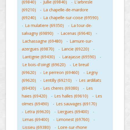
(69840)
-
Jullie (69840)
-
L'arbresle
(69210)
-
La chapelle-de-mardore
(69240)
-
La chapelle-sur-coise (69590)
-
La mulatiere (69350)
-
La tour-de-
salvagny (69890)
-
Lacenas (69640)
-
Lachassagne (69480)
-
Lamure-sur-
azergues (69870)
-
Lancie (69220)
-
Lantignie (69430)
-
Larajasse (69590)
-
Le bois-d'oingt (69620)
-
Le breuil
(69620)
-
Le perreon (69460)
-
Legny
(69620)
-
Lentilly (69210)
-
Les ardillats
(69430)
-
Les cheres (69380)
-
Les
haies (69420)
-
Les halles (69610)
-
Les
olmes (69490)
-
Les sauvages (69170)
-
Letra (69620)
-
Liergues (69400)
-
Limas (69400)
-
Limonest (69760)
-
Lissieu (69380)
-
Loire-sur-rhone