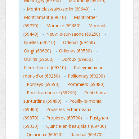
Montagny (69700)
-
Montanay (69250)
-
Montmelas-saint-sorlin (69640)
-
Montromant (69610)
-
Montrottier
(69770)
-
Morance (69480)
-
Mornant
(69440)
-
Neuville-sur-saone (69250)
-
Nuelles (69210)
-
Odenas (69460)
-
Oingt (69620)
-
Orlienas (69530)
-
Oullins (69600)
-
Ouroux (69860)
-
Pierre-benite (69310)
-
Poleymieux-au-
mont-d'or (69250)
-
Pollionnay (69290)
-
Pomeys (69590)
-
Pommiers (69480)
-
Pont-trambouze (69240)
-
Pontcharra-
sur-turdine (69490)
-
Pouilly-le-monial
(69400)
-
Poule-les-echarmeaux
(69870)
-
Propieres (69790)
-
Pusignan
(69330)
-
Quincie-en-beaujolais (69430)
-
Quincieux (69650)
-
Ranchal (69470)
-