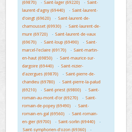
(69870)
-
Saint-lager (69220)
-
Saint-
laurent-d'agny (69440)
-
Saint-laurent-
d'oingt (69620)
-
Saint-laurent-de-
chamousset (69930)
-
Saint-laurent-de-
mure (69720)
-
Saint-laurent-de-vaux
(69670)
-
Saint-loup (69490)
-
Saint-
marcel-l'eclaire (69170)
-
Saint-martin-
en-haut (69850)
-
Saint-maurice-sur-
dargoire (69440)
-
Saint-nizier-
d'azergues (69870)
-
Saint-pierre-de-
chandieu (69780)
-
Saint-pierre-la-palud
(69210)
-
Saint-priest (69800)
-
Saint-
romain-au-mont-d'or (69270)
-
Saint-
romain-de-popey (69490)
-
Saint-
romain-en-gal (69560)
-
Saint-romain-
en-gier (69700)
-
Saint-sorlin (69440)
-
Saint-symphorien-d'ozon (69360)
-