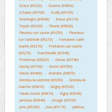
Drace (69220)
-
Duerne (69850)
-
Echalas (69700)
-
Ecully (69130)
-
Emeringes (69840)
-
Eveux (69210)
-
Feyzin (69320)
-
Fleurie (69820)
-
Fleurieu-sur-saone (69250)
-
Fleurieux-
sur-l'arbresle (69210)
-
Fontaines-saint-
martin (69270)
-
Fontaines-sur-saone
(69270)
-
Francheville (69340)
-
Frontenas (69620)
-
Genas (69740)
-
Genay (69730)
-
Givors (69700)
-
Gleize (69400)
-
Grandris (69870)
-
Grezieu-la-varenne (69290)
-
Grezieu-le-
marche (69610)
-
Grigny (69520)
-
Haute-rivoire (69610)
-
Irigny (69540)
-
Jarnioux (69640)
-
Jonage (69330)
-
Jons (69330)
-
Joux (69170)
-
Julienas