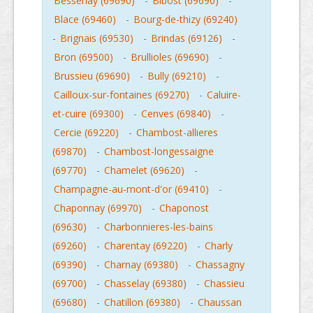
Bessenay (69690)
-
Bibost (69690)
-
Blace (69460)
-
Bourg-de-thizy (69240)
-
Brignais (69530)
-
Brindas (69126)
-
Bron (69500)
-
Brullioles (69690)
-
Brussieu (69690)
-
Bully (69210)
-
Cailloux-sur-fontaines (69270)
-
Caluire-
et-cuire (69300)
-
Cenves (69840)
-
Cercie (69220)
-
Chambost-allieres
(69870)
-
Chambost-longessaigne
(69770)
-
Chamelet (69620)
-
Champagne-au-mont-d'or (69410)
-
Chaponnay (69970)
-
Chaponost
(69630)
-
Charbonnieres-les-bains
(69260)
-
Charentay (69220)
-
Charly
(69390)
-
Charnay (69380)
-
Chassagny
(69700)
-
Chasselay (69380)
-
Chassieu
(69680)
-
Chatillon (69380)
-
Chaussan