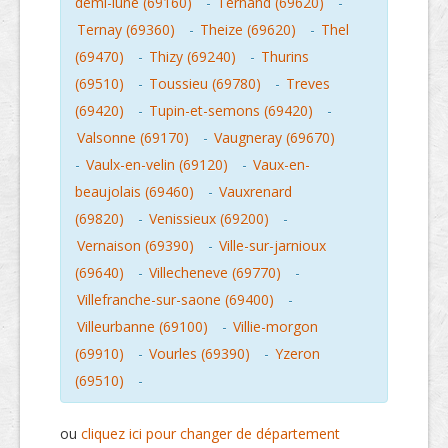
demi-lune (69160)
-
Ternand (69620)
-
Ternay (69360)
-
Theize (69620)
-
Thel
(69470)
-
Thizy (69240)
-
Thurins
(69510)
-
Toussieu (69780)
-
Treves
(69420)
-
Tupin-et-semons (69420)
-
Valsonne (69170)
-
Vaugneray (69670)
-
Vaulx-en-velin (69120)
-
Vaux-en-
beaujolais (69460)
-
Vauxrenard
(69820)
-
Venissieux (69200)
-
Vernaison (69390)
-
Ville-sur-jarnioux
(69640)
-
Villecheneve (69770)
-
Villefranche-sur-saone (69400)
-
Villeurbanne (69100)
-
Villie-morgon
(69910)
-
Vourles (69390)
-
Yzeron
(69510)
-
ou
cliquez ici pour changer de département