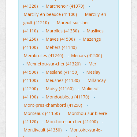
(41320)
-
Marchenoir (41370)
-
Marcilly-en-beauce (41100)
-
Marcilly-en-
gault (41210)
-
Mareuil-sur-cher
(41110)
-
Marolles (41330)
-
Maslives
(41250)
-
Maves (41500)
-
Mazange
(41100)
-
Mehers (41140)
-
Membrolles (41240)
-
Menars (41500)
-
Mennetou-sur-cher (41320)
-
Mer
(41500)
-
Mesland (41150)
-
Meslay
(41100)
-
Meusnes (41130)
-
Millancay
(41200)
-
Moisy (41160)
-
Molineuf
(41190)
-
Mondoubleau (41170)
-
Mont-pres-chambord (41250)
-
Monteaux (41150)
-
Monthou-sur-bievre
(41120)
-
Monthou-sur-cher (41400)
-
Montlivault (41350)
-
Montoire-sur-le-