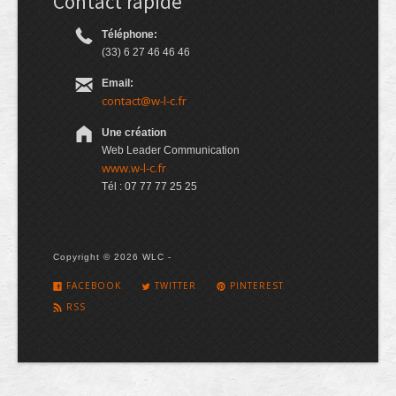
Contact rapide
Téléphone:
(33) 6 27 46 46 46
Email:
contact@w-l-c.fr
Une création
Web Leader Communication
www.w-l-c.fr
Tél : 07 77 77 25 25
Copyright © 2026 WLC -
FACEBOOK
TWITTER
PINTEREST
RSS