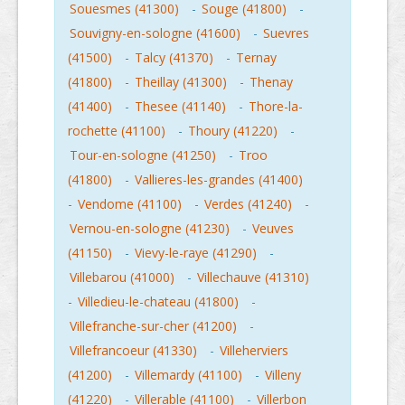
Souesmes (41300)
-
Souge (41800)
-
Souvigny-en-sologne (41600)
-
Suevres
(41500)
-
Talcy (41370)
-
Ternay
(41800)
-
Theillay (41300)
-
Thenay
(41400)
-
Thesee (41140)
-
Thore-la-
rochette (41100)
-
Thoury (41220)
-
Tour-en-sologne (41250)
-
Troo
(41800)
-
Vallieres-les-grandes (41400)
-
Vendome (41100)
-
Verdes (41240)
-
Vernou-en-sologne (41230)
-
Veuves
(41150)
-
Vievy-le-raye (41290)
-
Villebarou (41000)
-
Villechauve (41310)
-
Villedieu-le-chateau (41800)
-
Villefranche-sur-cher (41200)
-
Villefrancoeur (41330)
-
Villeherviers
(41200)
-
Villemardy (41100)
-
Villeny
(41220)
-
Villerable (41100)
-
Villerbon