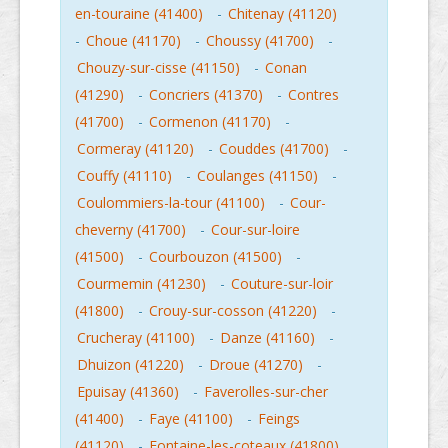
en-touraine (41400)
-
Chitenay (41120)
-
Choue (41170)
-
Choussy (41700)
-
Chouzy-sur-cisse (41150)
-
Conan
(41290)
-
Concriers (41370)
-
Contres
(41700)
-
Cormenon (41170)
-
Cormeray (41120)
-
Couddes (41700)
-
Couffy (41110)
-
Coulanges (41150)
-
Coulommiers-la-tour (41100)
-
Cour-
cheverny (41700)
-
Cour-sur-loire
(41500)
-
Courbouzon (41500)
-
Courmemin (41230)
-
Couture-sur-loir
(41800)
-
Crouy-sur-cosson (41220)
-
Crucheray (41100)
-
Danze (41160)
-
Dhuizon (41220)
-
Droue (41270)
-
Epuisay (41360)
-
Faverolles-sur-cher
(41400)
-
Faye (41100)
-
Feings
(41120)
-
Fontaine-les-coteaux (41800)