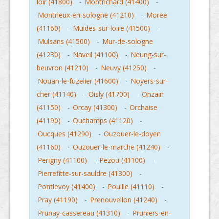
loir (41800)
-
Montrichard (41400)
-
Montrieux-en-sologne (41210)
-
Moree
(41160)
-
Muides-sur-loire (41500)
-
Mulsans (41500)
-
Mur-de-sologne
(41230)
-
Naveil (41100)
-
Neung-sur-
beuvron (41210)
-
Neuvy (41250)
-
Nouan-le-fuzelier (41600)
-
Noyers-sur-
cher (41140)
-
Oisly (41700)
-
Onzain
(41150)
-
Orcay (41300)
-
Orchaise
(41190)
-
Ouchamps (41120)
-
Oucques (41290)
-
Ouzouer-le-doyen
(41160)
-
Ouzouer-le-marche (41240)
-
Perigny (41100)
-
Pezou (41100)
-
Pierrefitte-sur-sauldre (41300)
-
Pontlevoy (41400)
-
Pouille (41110)
-
Pray (41190)
-
Prenouvellon (41240)
-
Prunay-cassereau (41310)
-
Pruniers-en-