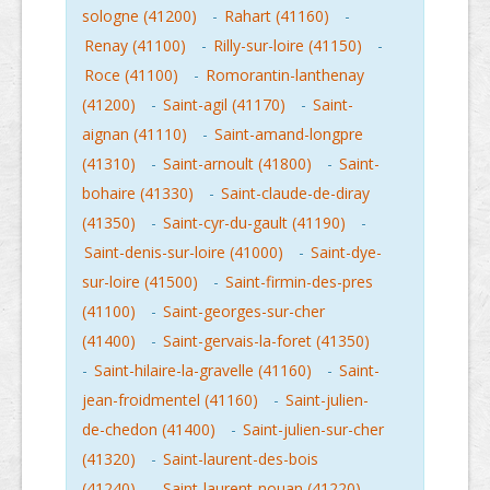
sologne (41200)
-
Rahart (41160)
-
Renay (41100)
-
Rilly-sur-loire (41150)
-
Roce (41100)
-
Romorantin-lanthenay
(41200)
-
Saint-agil (41170)
-
Saint-
aignan (41110)
-
Saint-amand-longpre
(41310)
-
Saint-arnoult (41800)
-
Saint-
bohaire (41330)
-
Saint-claude-de-diray
(41350)
-
Saint-cyr-du-gault (41190)
-
Saint-denis-sur-loire (41000)
-
Saint-dye-
sur-loire (41500)
-
Saint-firmin-des-pres
(41100)
-
Saint-georges-sur-cher
(41400)
-
Saint-gervais-la-foret (41350)
-
Saint-hilaire-la-gravelle (41160)
-
Saint-
jean-froidmentel (41160)
-
Saint-julien-
de-chedon (41400)
-
Saint-julien-sur-cher
(41320)
-
Saint-laurent-des-bois
(41240)
-
Saint-laurent-nouan (41220)
-