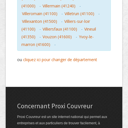
(41000)
-
Villermain (41240)
-
Villeromain (41100)
-
Villetrun (41100)
-
Villexanton (41500)
-
Villiers-sur-loir
(41100)
-
Villiersfaux (41100)
-
Vineuil
(41350)
-
Vouzon (41600)
-
Yvoy-le-
marron (41600)
-
ou
cliquez ici pour changer de département
Concernant Proxi Couvreur
Proxi Couvreur est un site internet national qui permet aux
entreprises et aux particuliers de trouver facilement, à