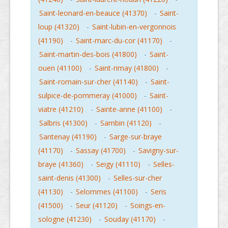
Saint-leonard-en-beauce (41370)
-
Saint-
loup (41320)
-
Saint-lubin-en-vergonnois
(41190)
-
Saint-marc-du-cor (41170)
-
Saint-martin-des-bois (41800)
-
Saint-
ouen (41100)
-
Saint-rimay (41800)
-
Saint-romain-sur-cher (41140)
-
Saint-
sulpice-de-pommeray (41000)
-
Saint-
viatre (41210)
-
Sainte-anne (41100)
-
Salbris (41300)
-
Sambin (41120)
-
Santenay (41190)
-
Sarge-sur-braye
(41170)
-
Sassay (41700)
-
Savigny-sur-
braye (41360)
-
Seigy (41110)
-
Selles-
saint-denis (41300)
-
Selles-sur-cher
(41130)
-
Selommes (41100)
-
Seris
(41500)
-
Seur (41120)
-
Soings-en-
sologne (41230)
-
Souday (41170)
-