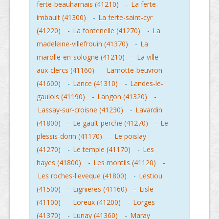
ferte-beauharnais (41210)
-
La ferte-
imbault (41300)
-
La ferte-saint-cyr
(41220)
-
La fontenelle (41270)
-
La
madeleine-villefrouin (41370)
-
La
marolle-en-sologne (41210)
-
La ville-
aux-clercs (41160)
-
Lamotte-beuvron
(41600)
-
Lance (41310)
-
Landes-le-
gaulois (41190)
-
Langon (41320)
-
Lassay-sur-croisne (41230)
-
Lavardin
(41800)
-
Le gault-perche (41270)
-
Le
plessis-dorin (41170)
-
Le poislay
(41270)
-
Le temple (41170)
-
Les
hayes (41800)
-
Les montils (41120)
-
Les roches-l'eveque (41800)
-
Lestiou
(41500)
-
Lignieres (41160)
-
Lisle
(41100)
-
Loreux (41200)
-
Lorges
(41370)
-
Lunay (41360)
-
Maray