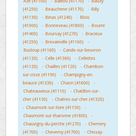
Aze (41100)
-
Baillou (41170)
-
Bauzy
(41250)
-
Beauchene (41170)
-
Billy
(41130)
-
Binas (41240)
-
Blois
(41000)
-
Bonneveau (41800)
-
Bourre
(41400)
-
Boursay (41270)
-
Bracieux
(41250)
-
Brevainville (41160)
-
Busloup (41160)
-
Cande-sur-beuvron
(41120)
-
Celle (41360)
-
Cellettes
(41120)
-
Chailles (41120)
-
Chambon-
sur-cisse (41190)
-
Champigny-en-
beauce (41330)
-
Chaon (41600)
-
Chateauvieux (41110)
-
Chatillon-sur-
cher (41130)
-
Chatres-sur-cher (41320)
-
Chaumont-sur-loire (41150)
-
Chaumont-sur-tharonne (41600)
-
Chauvigny-du-perche (41270)
-
Chemery
(41700)
-
Cheverny (41700)
-
Chissay-