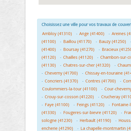
Choisissez une ville pour vos travaux de couver
Ambloy (41310)
-
Ange (41400)
-
Areines (
(41100)
-
Baillou (41170)
-
Bauzy (41250)
(41400)
-
Boursay (41270)
-
Bracieux (4125
(41120)
-
Chailles (41120)
-
Chambon-sur-ci
(41130)
-
Chatres-sur-cher (41320)
-
Chaumo
-
Cheverny (41700)
-
Chissay-en-touraine (41
-
Concriers (41370)
-
Contres (41700)
-
Cor
Coulommiers-la-tour (41100)
-
Cour-cheverny
-
Crouy-sur-cosson (41220)
-
Crucheray (411
-
Faye (41100)
-
Feings (41120)
-
Fontaine-
(41330)
-
Fougeres-sur-bievre (41120)
-
Fra
sologne (41230)
-
Herbault (41190)
-
Houss
encherie (41290)
-
La chapelle-montmartin (