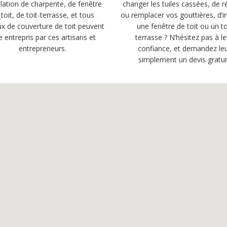
llation de charpente, de fenêtre
changer les tuiles cassées, de r
 toit, de toit-terrasse, et tous
ou remplacer vos gouttières, d’in
ux de couverture de toit peuvent
une fenêtre de toit ou un to
e entrepris par ces artisans et
terrasse ? N’hésitez pas à le
entrepreneurs.
confiance, et demandez le
simplement un devis gratui