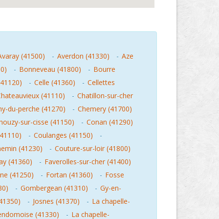
Avaray (41500)
-
Averdon (41330)
-
Aze
00)
-
Bonneveau (41800)
-
Bourre
(41120)
-
Celle (41360)
-
Cellettes
hateauvieux (41110)
-
Chatillon-sur-cher
ny-du-perche (41270)
-
Chemery (41700)
houzy-sur-cisse (41150)
-
Conan (41290)
(41110)
-
Coulanges (41150)
-
emin (41230)
-
Couture-sur-loir (41800)
ay (41360)
-
Faverolles-sur-cher (41400)
ne (41250)
-
Fortan (41360)
-
Fosse
30)
-
Gombergean (41310)
-
Gy-en-
41350)
-
Josnes (41370)
-
La chapelle-
vendomoise (41330)
-
La chapelle-