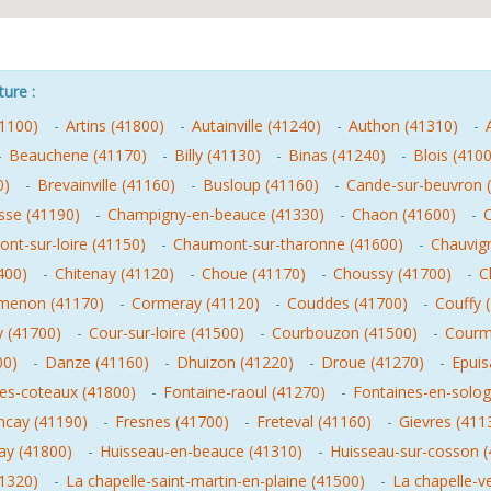
ture :
41100)
-
Artins (41800)
-
Autainville (41240)
-
Authon (41310)
-
-
Beauchene (41170)
-
Billy (41130)
-
Binas (41240)
-
Blois (410
0)
-
Brevainville (41160)
-
Busloup (41160)
-
Cande-sur-beuvron 
sse (41190)
-
Champigny-en-beauce (41330)
-
Chaon (41600)
-
C
nt-sur-loire (41150)
-
Chaumont-sur-tharonne (41600)
-
Chauvig
400)
-
Chitenay (41120)
-
Choue (41170)
-
Choussy (41700)
-
C
menon (41170)
-
Cormeray (41120)
-
Couddes (41700)
-
Couffy 
 (41700)
-
Cour-sur-loire (41500)
-
Courbouzon (41500)
-
Courm
00)
-
Danze (41160)
-
Dhuizon (41220)
-
Droue (41270)
-
Epuis
les-coteaux (41800)
-
Fontaine-raoul (41270)
-
Fontaines-en-solog
ncay (41190)
-
Fresnes (41700)
-
Freteval (41160)
-
Gievres (411
ay (41800)
-
Huisseau-en-beauce (41310)
-
Huisseau-sur-cosson (
41320)
-
La chapelle-saint-martin-en-plaine (41500)
-
La chapelle-