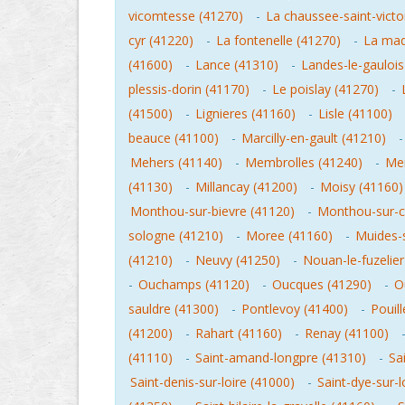
vicomtesse (41270)
-
La chaussee-saint-victo
cyr (41220)
-
La fontenelle (41270)
-
La made
(41600)
-
Lance (41310)
-
Landes-le-gaulois
plessis-dorin (41170)
-
Le poislay (41270)
-
(41500)
-
Lignieres (41160)
-
Lisle (41100)
beauce (41100)
-
Marcilly-en-gault (41210)
Mehers (41140)
-
Membrolles (41240)
-
Men
(41130)
-
Millancay (41200)
-
Moisy (41160)
Monthou-sur-bievre (41120)
-
Monthou-sur-c
sologne (41210)
-
Moree (41160)
-
Muides-s
(41210)
-
Neuvy (41250)
-
Nouan-le-fuzelier
-
Ouchamps (41120)
-
Oucques (41290)
-
O
sauldre (41300)
-
Pontlevoy (41400)
-
Pouil
(41200)
-
Rahart (41160)
-
Renay (41100)
(41110)
-
Saint-amand-longpre (41310)
-
Sa
Saint-denis-sur-loire (41000)
-
Saint-dye-sur-l