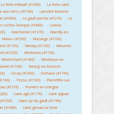
La ferte-imbault (41300)
-
La ferte-saint-
lle-aux-clercs (41160)
-
Lamotte-beuvron
in (41800)
-
Le gault-perche (41270)
-
Le
es roches-l'eveque (41800)
-
Lestiou
20)
-
Marchenoir (41370)
-
Marcilly-en-
-
Maves (41500)
-
Mazange (41100)
-
nd (41150)
-
Meslay (41100)
-
Meusnes
rd (41250)
-
Monteaux (41150)
-
-
Montrichard (41400)
-
Montrieux-en-
Naveil (41100)
-
Neung-sur-beuvron
50)
-
Orcay (41300)
-
Orchaise (41190)
41100)
-
Pezou (41100)
-
Pierrefitte-sur-
eau (41310)
-
Pruniers-en-sologne
1200)
-
Saint-agil (41170)
-
Saint-aignan
 (41350)
-
Saint-cyr-du-gault (41190)
-
er (41400)
-
Saint-gervais-la-foret