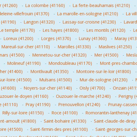
r (41260)
-
La colombe (41160)
-
La ferte-beauharnais (41210)
-
leine-villefrouin (41370)
-
La marolle-en-sologne (41210)
-
La vi
 (41190)
-
Langon (41320)
-
Lassay-sur-croisne (41230)
-
Lavard
Le temple (41170)
-
Les hayes (41800)
-
Les montils (41120)
-
L
-
Loreux (41200)
-
Lorges (41370)
-
Lunay (41360)
-
Maray (413
-
Mareuil-sur-cher (41110)
-
Marolles (41330)
-
Maslives (41250)
ars (41500)
-
Mennetou-sur-cher (41320)
-
Mer (41500)
-
Mesla
-
Molineuf (41190)
-
Mondoubleau (41170)
-
Mont-pres-chambo
her (41400)
-
Montlivault (41350)
-
Montoire-sur-le-loir (41800)
ur-loire (41500)
-
Mulsans (41500)
-
Mur-de-sologne (41230)
-
 (41600)
-
Noyers-sur-cher (41140)
-
Oisly (41700)
-
Onzain (411
uzouer-le-doyen (41160)
-
Ouzouer-le-marche (41240)
-
Perigny (
le (41110)
-
Pray (41190)
-
Prenouvellon (41240)
-
Prunay-casser
-
Rilly-sur-loire (41150)
-
Roce (41100)
-
Romorantin-lanthenay (4
int-arnoult (41800)
-
Saint-bohaire (41330)
-
Saint-claude-de-diray
oire (41500)
-
Saint-firmin-des-pres (41100)
-
Saint-georges-sur-ch