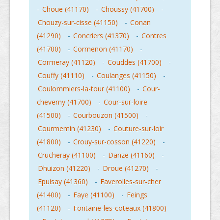
-
Choue (41170)
-
Choussy (41700)
-
Chouzy-sur-cisse (41150)
-
Conan
(41290)
-
Concriers (41370)
-
Contres
(41700)
-
Cormenon (41170)
-
Cormeray (41120)
-
Couddes (41700)
-
Couffy (41110)
-
Coulanges (41150)
-
Coulommiers-la-tour (41100)
-
Cour-
cheverny (41700)
-
Cour-sur-loire
(41500)
-
Courbouzon (41500)
-
Courmemin (41230)
-
Couture-sur-loir
(41800)
-
Crouy-sur-cosson (41220)
-
Crucheray (41100)
-
Danze (41160)
-
Dhuizon (41220)
-
Droue (41270)
-
Epuisay (41360)
-
Faverolles-sur-cher
(41400)
-
Faye (41100)
-
Feings
(41120)
-
Fontaine-les-coteaux (41800)