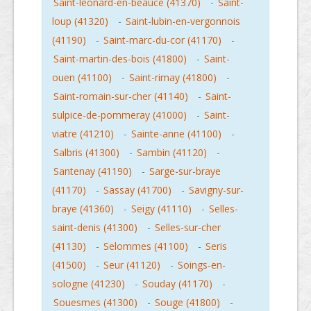
Saint-leonard-en-beauce (41370)
-
Saint-
loup (41320)
-
Saint-lubin-en-vergonnois
(41190)
-
Saint-marc-du-cor (41170)
-
Saint-martin-des-bois (41800)
-
Saint-
ouen (41100)
-
Saint-rimay (41800)
-
Saint-romain-sur-cher (41140)
-
Saint-
sulpice-de-pommeray (41000)
-
Saint-
viatre (41210)
-
Sainte-anne (41100)
-
Salbris (41300)
-
Sambin (41120)
-
Santenay (41190)
-
Sarge-sur-braye
(41170)
-
Sassay (41700)
-
Savigny-sur-
braye (41360)
-
Seigy (41110)
-
Selles-
saint-denis (41300)
-
Selles-sur-cher
(41130)
-
Selommes (41100)
-
Seris
(41500)
-
Seur (41120)
-
Soings-en-
sologne (41230)
-
Souday (41170)
-
Souesmes (41300)
-
Souge (41800)
-