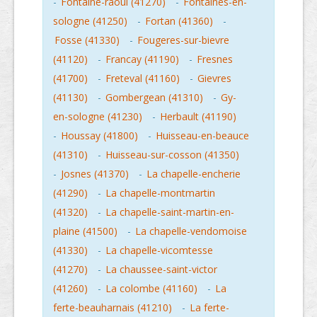
-
Fontaine-raoul (41270)
-
Fontaines-en-
sologne (41250)
-
Fortan (41360)
-
Fosse (41330)
-
Fougeres-sur-bievre
(41120)
-
Francay (41190)
-
Fresnes
(41700)
-
Freteval (41160)
-
Gievres
(41130)
-
Gombergean (41310)
-
Gy-
en-sologne (41230)
-
Herbault (41190)
-
Houssay (41800)
-
Huisseau-en-beauce
(41310)
-
Huisseau-sur-cosson (41350)
-
Josnes (41370)
-
La chapelle-encherie
(41290)
-
La chapelle-montmartin
(41320)
-
La chapelle-saint-martin-en-
plaine (41500)
-
La chapelle-vendomoise
(41330)
-
La chapelle-vicomtesse
(41270)
-
La chaussee-saint-victor
(41260)
-
La colombe (41160)
-
La
ferte-beauharnais (41210)
-
La ferte-