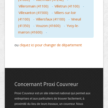
Villeromain (41100)
-
Villetrun (41100)
-
Villexanton (41500)
-
Villiers-sur-loir
(41100)
-
Villiersfaux (41100)
-
Vineuil
(41350)
-
Vouzon (41600)
-
Yvoy-le-
marron (41600)
-
ou
cliquez ici pour changer de département
Concernant Proxi Couvreur
Proxi Couvreur est un site internet national qui permet aux
entreprises et aux particuliers de trouver facilement, à
proximité du lieu de leurs travaux, un couvreur. Nous