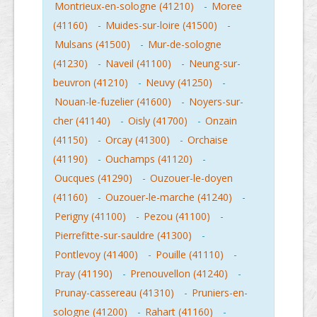
Montrieux-en-sologne (41210)
-
Moree
(41160)
-
Muides-sur-loire (41500)
-
Mulsans (41500)
-
Mur-de-sologne
(41230)
-
Naveil (41100)
-
Neung-sur-
beuvron (41210)
-
Neuvy (41250)
-
Nouan-le-fuzelier (41600)
-
Noyers-sur-
cher (41140)
-
Oisly (41700)
-
Onzain
(41150)
-
Orcay (41300)
-
Orchaise
(41190)
-
Ouchamps (41120)
-
Oucques (41290)
-
Ouzouer-le-doyen
(41160)
-
Ouzouer-le-marche (41240)
-
Perigny (41100)
-
Pezou (41100)
-
Pierrefitte-sur-sauldre (41300)
-
Pontlevoy (41400)
-
Pouille (41110)
-
Pray (41190)
-
Prenouvellon (41240)
-
Prunay-cassereau (41310)
-
Pruniers-en-
sologne (41200)
-
Rahart (41160)
-