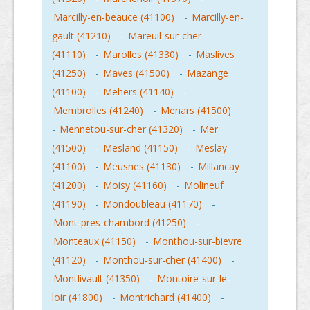
Marcilly-en-beauce (41100)
-
Marcilly-en-
gault (41210)
-
Mareuil-sur-cher
(41110)
-
Marolles (41330)
-
Maslives
(41250)
-
Maves (41500)
-
Mazange
(41100)
-
Mehers (41140)
-
Membrolles (41240)
-
Menars (41500)
-
Mennetou-sur-cher (41320)
-
Mer
(41500)
-
Mesland (41150)
-
Meslay
(41100)
-
Meusnes (41130)
-
Millancay
(41200)
-
Moisy (41160)
-
Molineuf
(41190)
-
Mondoubleau (41170)
-
Mont-pres-chambord (41250)
-
Monteaux (41150)
-
Monthou-sur-bievre
(41120)
-
Monthou-sur-cher (41400)
-
Montlivault (41350)
-
Montoire-sur-le-
loir (41800)
-
Montrichard (41400)
-