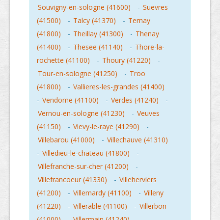
Souvigny-en-sologne (41600)
-
Suevres
(41500)
-
Talcy (41370)
-
Ternay
(41800)
-
Theillay (41300)
-
Thenay
(41400)
-
Thesee (41140)
-
Thore-la-
rochette (41100)
-
Thoury (41220)
-
Tour-en-sologne (41250)
-
Troo
(41800)
-
Vallieres-les-grandes (41400)
-
Vendome (41100)
-
Verdes (41240)
-
Vernou-en-sologne (41230)
-
Veuves
(41150)
-
Vievy-le-raye (41290)
-
Villebarou (41000)
-
Villechauve (41310)
-
Villedieu-le-chateau (41800)
-
Villefranche-sur-cher (41200)
-
Villefrancoeur (41330)
-
Villeherviers
(41200)
-
Villemardy (41100)
-
Villeny
(41220)
-
Villerable (41100)
-
Villerbon
(41000)
-
Villermain (41240)
-