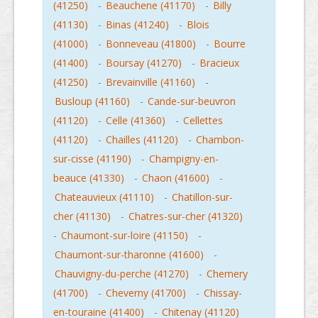
(41250)
-
Beauchene (41170)
-
Billy
(41130)
-
Binas (41240)
-
Blois
(41000)
-
Bonneveau (41800)
-
Bourre
(41400)
-
Boursay (41270)
-
Bracieux
(41250)
-
Brevainville (41160)
-
Busloup (41160)
-
Cande-sur-beuvron
(41120)
-
Celle (41360)
-
Cellettes
(41120)
-
Chailles (41120)
-
Chambon-
sur-cisse (41190)
-
Champigny-en-
beauce (41330)
-
Chaon (41600)
-
Chateauvieux (41110)
-
Chatillon-sur-
cher (41130)
-
Chatres-sur-cher (41320)
-
Chaumont-sur-loire (41150)
-
Chaumont-sur-tharonne (41600)
-
Chauvigny-du-perche (41270)
-
Chemery
(41700)
-
Cheverny (41700)
-
Chissay-
en-touraine (41400)
-
Chitenay (41120)