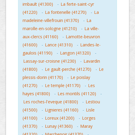
imbault (41300)
-
La ferte-saint-cyr
(41220)
-
La fontenelle (41270)
-
La
madeleine-villefrouin (41370)
-
La
marolle-en-sologne (41210)
-
La ville-
aux-clercs (41160)
-
Lamotte-beuvron
(41600)
-
Lance (41310)
-
Landes-le-
gaulois (41190)
-
Langon (41320)
-
Lassay-sur-croisne (41230)
-
Lavardin
(41800)
-
Le gault-perche (41270)
-
Le
plessis-dorin (41170)
-
Le poislay
(41270)
-
Le temple (41170)
-
Les
hayes (41800)
-
Les montils (41120)
-
Les roches-l'eveque (41800)
-
Lestiou
(41500)
-
Lignieres (41160)
-
Lisle
(41100)
-
Loreux (41200)
-
Lorges
(41370)
-
Lunay (41360)
-
Maray
(41320)
-
Marchenoir (41370)
-