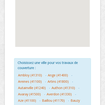
Choisissez une ville pour vos travaux de
couverture :
Ambloy (41310)
-
Ange (41400)
-
Areines (41100)
-
Artins (41800)
-
Autainville (41240)
-
Authon (41310)
-
Avaray (41500)
-
Averdon (41330)
-
Aze (41100)
-
Baillou (41170)
-
Bauzy