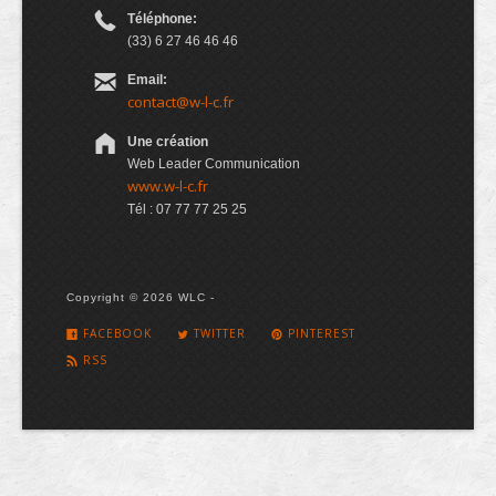
Téléphone:
(33) 6 27 46 46 46
Email:
contact@w-l-c.fr
Une création
Web Leader Communication
www.w-l-c.fr
Tél : 07 77 77 25 25
Copyright © 2026 WLC -
FACEBOOK
TWITTER
PINTEREST
RSS