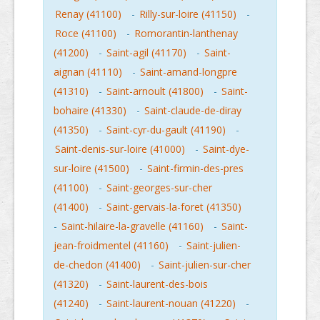
Renay (41100)
-
Rilly-sur-loire (41150)
-
Roce (41100)
-
Romorantin-lanthenay
(41200)
-
Saint-agil (41170)
-
Saint-
aignan (41110)
-
Saint-amand-longpre
(41310)
-
Saint-arnoult (41800)
-
Saint-
bohaire (41330)
-
Saint-claude-de-diray
(41350)
-
Saint-cyr-du-gault (41190)
-
Saint-denis-sur-loire (41000)
-
Saint-dye-
sur-loire (41500)
-
Saint-firmin-des-pres
(41100)
-
Saint-georges-sur-cher
(41400)
-
Saint-gervais-la-foret (41350)
-
Saint-hilaire-la-gravelle (41160)
-
Saint-
jean-froidmentel (41160)
-
Saint-julien-
de-chedon (41400)
-
Saint-julien-sur-cher
(41320)
-
Saint-laurent-des-bois
(41240)
-
Saint-laurent-nouan (41220)
-