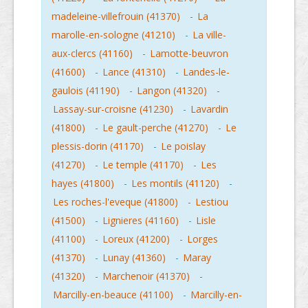
madeleine-villefrouin (41370)
-
La
marolle-en-sologne (41210)
-
La ville-
aux-clercs (41160)
-
Lamotte-beuvron
(41600)
-
Lance (41310)
-
Landes-le-
gaulois (41190)
-
Langon (41320)
-
Lassay-sur-croisne (41230)
-
Lavardin
(41800)
-
Le gault-perche (41270)
-
Le
plessis-dorin (41170)
-
Le poislay
(41270)
-
Le temple (41170)
-
Les
hayes (41800)
-
Les montils (41120)
-
Les roches-l'eveque (41800)
-
Lestiou
(41500)
-
Lignieres (41160)
-
Lisle
(41100)
-
Loreux (41200)
-
Lorges
(41370)
-
Lunay (41360)
-
Maray
(41320)
-
Marchenoir (41370)
-
Marcilly-en-beauce (41100)
-
Marcilly-en-