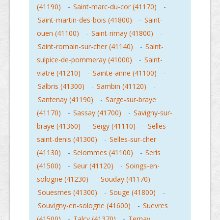
(41190)
-
Saint-marc-du-cor (41170)
-
Saint-martin-des-bois (41800)
-
Saint-
ouen (41100)
-
Saint-rimay (41800)
-
Saint-romain-sur-cher (41140)
-
Saint-
sulpice-de-pommeray (41000)
-
Saint-
viatre (41210)
-
Sainte-anne (41100)
-
Salbris (41300)
-
Sambin (41120)
-
Santenay (41190)
-
Sarge-sur-braye
(41170)
-
Sassay (41700)
-
Savigny-sur-
braye (41360)
-
Seigy (41110)
-
Selles-
saint-denis (41300)
-
Selles-sur-cher
(41130)
-
Selommes (41100)
-
Seris
(41500)
-
Seur (41120)
-
Soings-en-
sologne (41230)
-
Souday (41170)
-
Souesmes (41300)
-
Souge (41800)
-
Souvigny-en-sologne (41600)
-
Suevres
(41500)
-
Talcy (41370)
-
Ternay