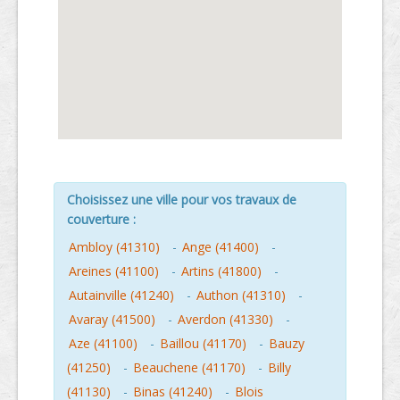
Choisissez une ville pour vos travaux de
couverture :
Ambloy (41310)
-
Ange (41400)
-
Areines (41100)
-
Artins (41800)
-
Autainville (41240)
-
Authon (41310)
-
Avaray (41500)
-
Averdon (41330)
-
Aze (41100)
-
Baillou (41170)
-
Bauzy
(41250)
-
Beauchene (41170)
-
Billy
(41130)
-
Binas (41240)
-
Blois