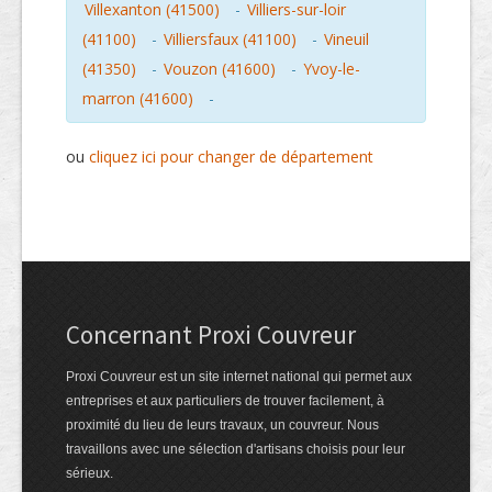
Villexanton (41500)
-
Villiers-sur-loir
(41100)
-
Villiersfaux (41100)
-
Vineuil
(41350)
-
Vouzon (41600)
-
Yvoy-le-
marron (41600)
-
ou
cliquez ici pour changer de département
Concernant Proxi Couvreur
Proxi Couvreur est un site internet national qui permet aux
entreprises et aux particuliers de trouver facilement, à
proximité du lieu de leurs travaux, un couvreur. Nous
travaillons avec une sélection d'artisans choisis pour leur
sérieux.