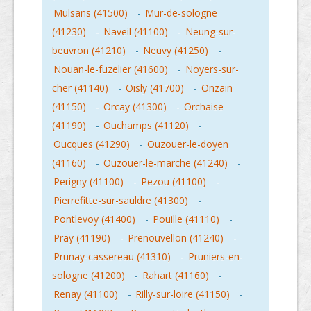
Mulsans (41500)
-
Mur-de-sologne
(41230)
-
Naveil (41100)
-
Neung-sur-
beuvron (41210)
-
Neuvy (41250)
-
Nouan-le-fuzelier (41600)
-
Noyers-sur-
cher (41140)
-
Oisly (41700)
-
Onzain
(41150)
-
Orcay (41300)
-
Orchaise
(41190)
-
Ouchamps (41120)
-
Oucques (41290)
-
Ouzouer-le-doyen
(41160)
-
Ouzouer-le-marche (41240)
-
Perigny (41100)
-
Pezou (41100)
-
Pierrefitte-sur-sauldre (41300)
-
Pontlevoy (41400)
-
Pouille (41110)
-
Pray (41190)
-
Prenouvellon (41240)
-
Prunay-cassereau (41310)
-
Pruniers-en-
sologne (41200)
-
Rahart (41160)
-
Renay (41100)
-
Rilly-sur-loire (41150)
-