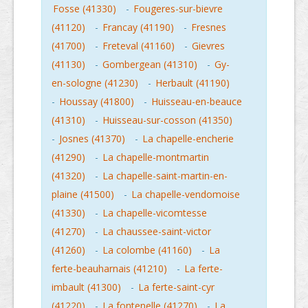
Fosse (41330)
-
Fougeres-sur-bievre
(41120)
-
Francay (41190)
-
Fresnes
(41700)
-
Freteval (41160)
-
Gievres
(41130)
-
Gombergean (41310)
-
Gy-
en-sologne (41230)
-
Herbault (41190)
-
Houssay (41800)
-
Huisseau-en-beauce
(41310)
-
Huisseau-sur-cosson (41350)
-
Josnes (41370)
-
La chapelle-encherie
(41290)
-
La chapelle-montmartin
(41320)
-
La chapelle-saint-martin-en-
plaine (41500)
-
La chapelle-vendomoise
(41330)
-
La chapelle-vicomtesse
(41270)
-
La chaussee-saint-victor
(41260)
-
La colombe (41160)
-
La
ferte-beauharnais (41210)
-
La ferte-
imbault (41300)
-
La ferte-saint-cyr
(41220)
-
La fontenelle (41270)
-
La