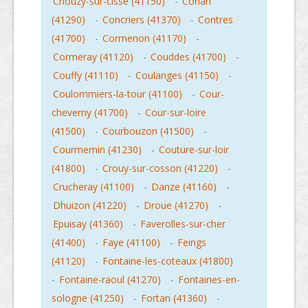
Chouzy-sur-cisse (41150)
-
Conan
(41290)
-
Concriers (41370)
-
Contres
(41700)
-
Cormenon (41170)
-
Cormeray (41120)
-
Couddes (41700)
-
Couffy (41110)
-
Coulanges (41150)
-
Coulommiers-la-tour (41100)
-
Cour-
cheverny (41700)
-
Cour-sur-loire
(41500)
-
Courbouzon (41500)
-
Courmemin (41230)
-
Couture-sur-loir
(41800)
-
Crouy-sur-cosson (41220)
-
Crucheray (41100)
-
Danze (41160)
-
Dhuizon (41220)
-
Droue (41270)
-
Epuisay (41360)
-
Faverolles-sur-cher
(41400)
-
Faye (41100)
-
Feings
(41120)
-
Fontaine-les-coteaux (41800)
-
Fontaine-raoul (41270)
-
Fontaines-en-
sologne (41250)
-
Fortan (41360)
-