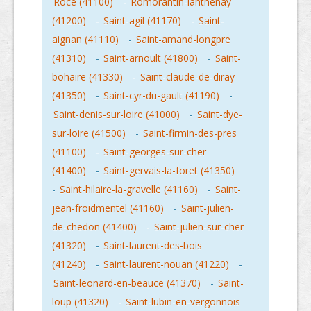
Roce (41100)
-
Romorantin-lanthenay
(41200)
-
Saint-agil (41170)
-
Saint-
aignan (41110)
-
Saint-amand-longpre
(41310)
-
Saint-arnoult (41800)
-
Saint-
bohaire (41330)
-
Saint-claude-de-diray
(41350)
-
Saint-cyr-du-gault (41190)
-
Saint-denis-sur-loire (41000)
-
Saint-dye-
sur-loire (41500)
-
Saint-firmin-des-pres
(41100)
-
Saint-georges-sur-cher
(41400)
-
Saint-gervais-la-foret (41350)
-
Saint-hilaire-la-gravelle (41160)
-
Saint-
jean-froidmentel (41160)
-
Saint-julien-
de-chedon (41400)
-
Saint-julien-sur-cher
(41320)
-
Saint-laurent-des-bois
(41240)
-
Saint-laurent-nouan (41220)
-
Saint-leonard-en-beauce (41370)
-
Saint-
loup (41320)
-
Saint-lubin-en-vergonnois