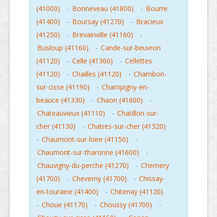
(41000)
-
Bonneveau (41800)
-
Bourre
(41400)
-
Boursay (41270)
-
Bracieux
(41250)
-
Brevainville (41160)
-
Busloup (41160)
-
Cande-sur-beuvron
(41120)
-
Celle (41360)
-
Cellettes
(41120)
-
Chailles (41120)
-
Chambon-
sur-cisse (41190)
-
Champigny-en-
beauce (41330)
-
Chaon (41600)
-
Chateauvieux (41110)
-
Chatillon-sur-
cher (41130)
-
Chatres-sur-cher (41320)
-
Chaumont-sur-loire (41150)
-
Chaumont-sur-tharonne (41600)
-
Chauvigny-du-perche (41270)
-
Chemery
(41700)
-
Cheverny (41700)
-
Chissay-
en-touraine (41400)
-
Chitenay (41120)
-
Choue (41170)
-
Choussy (41700)
-