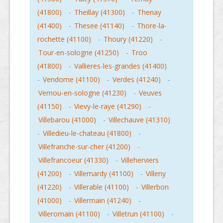
(41800)
-
Theillay (41300)
-
Thenay
(41400)
-
Thesee (41140)
-
Thore-la-
rochette (41100)
-
Thoury (41220)
-
Tour-en-sologne (41250)
-
Troo
(41800)
-
Vallieres-les-grandes (41400)
-
Vendome (41100)
-
Verdes (41240)
-
Vernou-en-sologne (41230)
-
Veuves
(41150)
-
Vievy-le-raye (41290)
-
Villebarou (41000)
-
Villechauve (41310)
-
Villedieu-le-chateau (41800)
-
Villefranche-sur-cher (41200)
-
Villefrancoeur (41330)
-
Villeherviers
(41200)
-
Villemardy (41100)
-
Villeny
(41220)
-
Villerable (41100)
-
Villerbon
(41000)
-
Villermain (41240)
-
Villeromain (41100)
-
Villetrun (41100)
-